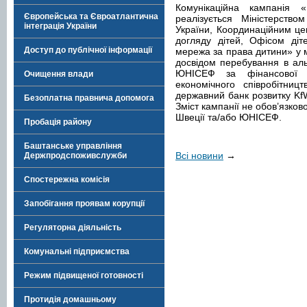
Комунікаційна кампанія 
Європейська та Євроатлантична
реалізується Міністерством
інтеграція України
України, Координаційним це
догляду дітей, Офісом діт
Доступ до публічної інформації
мережа за права дитини» у м
досвідом перебування в ал
ЮНІСЕФ за фінансової п
Очищення влади
економічного співробітниц
державний банк розвитку Kf
Безоплатна правнича допомога
Зміст кампанії не обов’язко
Швеції та/або ЮНІСЕФ.
Пробація району
Баштанське управління
Всі новини
→
Держпродспоживслужби
Спостережна комісія
Запобігання проявам корупції
Регуляторна діяльність
Комунальні підприємства
Режим підвищеної готовності
Протидія домашньому