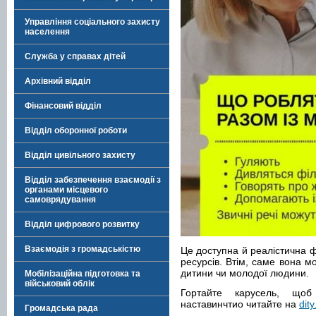
Управління соціального захисту
населення
Служба у справах дітей
Архівний відділ
Фінансовий відділ
Відділ оборонної роботи
Відділ цивільного захисту
Відділ забезпечення взаємодії з
органами місцевого
самоврядування
Відділ цифрового розвитку
Взаємодія з громадськістю
Це доступна й реалістична 
ресурсів. Втім, саме вона м
дитини чи молодої людини.
Мобілізаційна підготовка та
військовий облік
Гортайте карусель, щоб
наставинчтио читайте на
dity
Громадська рада