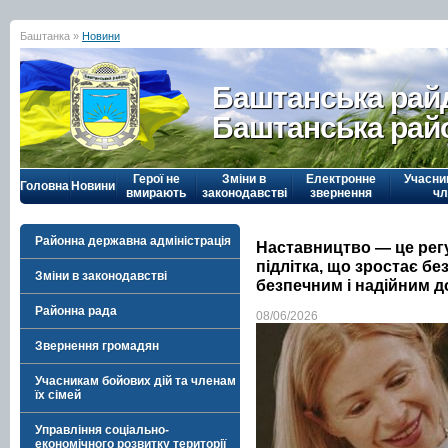
Баштанка »
Новини
Баштанська рай
Баштанська рай
Герої не
Зміни в
Електронне
Учасни
Головна
Новини
вмирають
законодавстві
звернення
чл
Районна державна адміністрація
Наставництво — це рег
підлітка, що зростає бе
Зміни в законодавстві
безпечним і надійним 
Районна рада
08/06/2026
Звернення громадян
Учасникам бойових дій та членам
їх сімей
Управління соціально-
економічного розвитку території