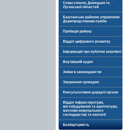
Севастополя, Донецької та
Луганської областей
Баштанське районне управління
Держпродспоживслужби
Пробація району
Відділ цифрового розвитку
Інформація про публічні закупівлі
Внутрішній аудит
Зміни в законодавстві
Звернення громадян
Консультативно-дорадчі органи
Відділ інфраструктури,
містобудування та архітектури,
житлово-комунального
господарства та екології
Безбар’єрність