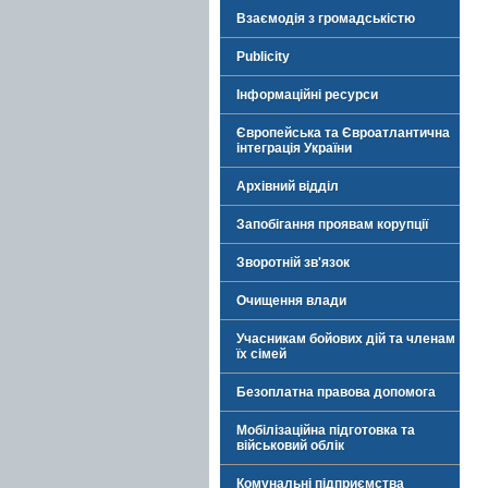
Взаємодія з громадськістю
Publicity
Інформаційні ресурси
Європейська та Євроатлантична
інтеграція України
Архівний відділ
Запобігання проявам корупції
Зворотній зв'язок
Очищення влади
Учасникам бойових дій та членам
їх сімей
Безоплатна правова допомога
Мобілізаційна підготовка та
військовий облік
Комунальні підприємства