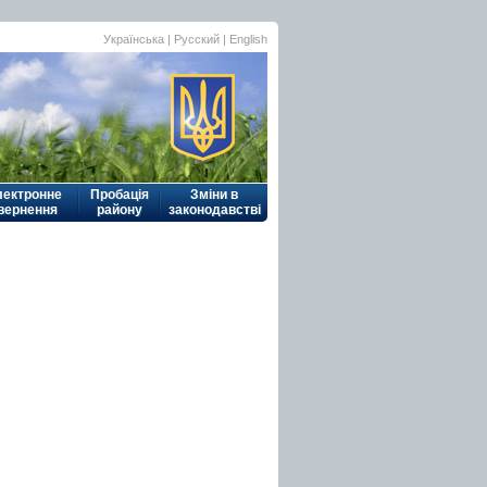
Українська
|
Русский
| English
лектронне
Пробація
Зміни в
вернення
району
законодавстві