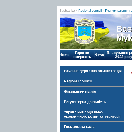
Bashtanka »
Regional council
»
Розпорядження г
Bas
Myk
Герої не
Планування р
Home
News
вмирають
2023 рок
Районна державна адміністрація
Regional council
Фінансовий відділ
Регуляторна діяльність
Управління соціально-
економічного розвитку території
Громадська рада