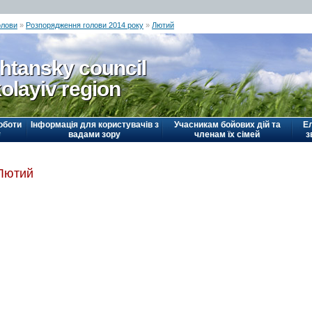
олови
»
Розпорядження голови 2014 року
»
Лютий
htansky council
olayiv region
оботи
Інформація для користувачів з
Учасникам бойових дій та
Е
у
вадами зору
членам їх сімей
з
Лютий