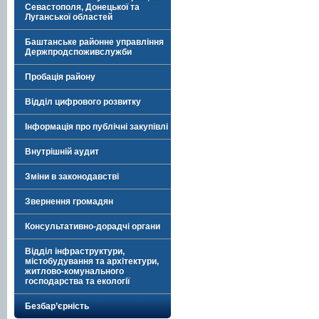
Севастополя, Донецької та
Луганської областей
Баштанське районне управління
Держпродспоживслужби
Пробація району
Відділ цифрового розвитку
Інформація про публічні закупівлі
Внутрішній аудит
Зміни в законодавстві
Звернення громадян
Консультативно-дорадчі органи
Відділ інфраструктури,
містобудування та архітектури,
житлово-комунального
господарства та екології
Безбар’єрність