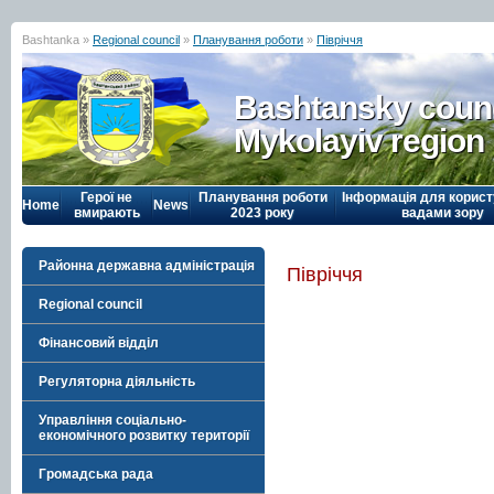
Bashtanka »
Regional council
»
Планування роботи
»
Півріччя
Bashtansky counc
Mykolayiv region
Герої не
Планування роботи
Інформація для корист
Home
News
вмирають
2023 року
вадами зору
Районна державна адміністрація
Півріччя
Regional council
Фінансовий відділ
Регуляторна діяльність
Управління соціально-
економічного розвитку території
Громадська рада