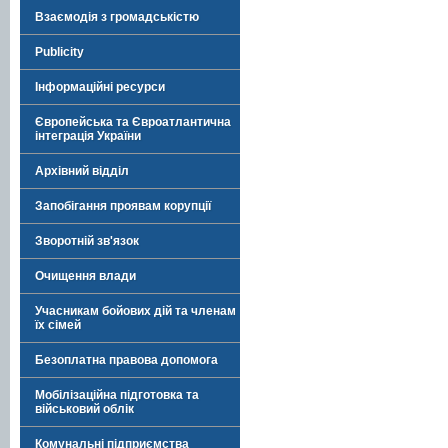
Взаємодія з громадськістю
Publicity
Інформаційні ресурси
Європейська та Євроатлантична
інтеграція України
Архівний відділ
Запобігання проявам корупції
Зворотній зв'язок
Очищення влади
Учасникам бойових дій та членам
їх сімей
Безоплатна правова допомога
Мобілізаційна підготовка та
військовий облік
Комунальні підприємства