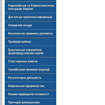
Європейська та Євроатлантична
інтеграція України
Доступ до публічної інформації
Очищення влади
Безоплатна правнича допомога
Пробація району
Баштанське управління
Держпродспоживслужби
Спостережна комісія
Запобігання проявам корупції
Регуляторна діяльність
Комунальні підприємства
Режим підвищеної готовності
Протидія домашньому