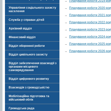
→
Планування роботи 2019 рок
Управління соціального захисту
→
Планування роботи 2020 рок
населення
→
Планування роботи 2021 рок
Служба у справах дітей
→
Планування роботи 2022 рок
Архівний відділ
→
Планування роботи 2023 рок
→
Планування роботи 2024 рок
Фінансовий відділ
→
Планування роботи 2025 рок
Відділ оборонної роботи
→
Планування роботи 2026 рок
Відділ цивільного захисту
Відділ забезпечення взаємодії з
органами місцевого
самоврядування
Відділ цифрового розвитку
Взаємодія з громадськістю
Мобілізаційна підготовка та
військовий облік
Громадська рада