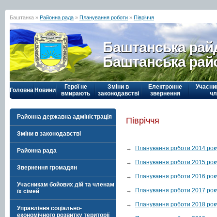
Баштанка »
Районна рада
»
Планування роботи
»
Півріччя
Баштанська рай
Баштанська рай
Герої не
Зміни в
Електронне
Учасни
Головна
Новини
вмирають
законодавстві
звернення
чл
Районна державна адміністрація
Півріччя
Зміни в законодавстві
→
Планування роботи 2014 рок
Районна рада
→
Планування роботи 2015 рок
Звернення громадян
→
Планування роботи 2016 рок
Учасникам бойових дій та членам
→
Планування роботи 2017 рок
їх сімей
→
Планування роботи 2018 рок
Управління соціально-
економічного розвитку території