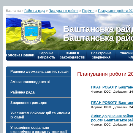
Баштанка »
Районна рада
»
Планування роботи
»
Півріччя
»
Планування роботи 20
Баштанська рай
Баштанська рай
Герої не
Зміни в
Електронне
Учасни
Головна
Новини
вмирають
законодавстві
звернення
чл
Районна державна адміністрація
Планування роботи 20
Зміни в законодавстві
ПЛАН РОБОТИ Баштансько
Формат:
DOC
| Добавлен:
24
Районна рада
ПЛАН РОБОТИ Баштансько
Звернення громадян
Формат:
DOC
| Добавлен:
24
Учасникам бойових дій та членам
Зміни до рішення район
їх сімей
роботи Баштанської райо
Формат:
DOC
| Добавлен:
24
Управління соціально-
економічного розвитку території