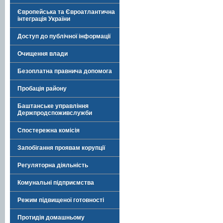
Європейська та Євроатлантична
інтеграція України
Доступ до публічної інформації
Очищення влади
Безоплатна правнича допомога
Пробація району
Баштанське управління
Держпродспоживслужби
Спостережна комісія
Запобігання проявам корупції
Регуляторна діяльність
Комунальні підприємства
Режим підвищеної готовності
Протидія домашньому