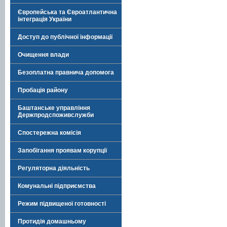
Європейська та Євроатлантична
інтеграція України
Доступ до публічної інформації
Очищення влади
Безоплатна правнича допомога
Пробація району
Баштанське управління
Держпродспоживслужби
Спостережна комісія
Запобігання проявам корупції
Регуляторна діяльність
Комунальні підприємства
Режим підвищеної готовності
Протидія домашньому