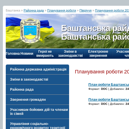
Баштанка »
Районна рада
»
Планування роботи
»
Півріччя
»
Планування роботи 20
Баштанська рай
Баштанська рай
Герої не
Зміни в
Електронне
Учасни
Головна
Новини
вмирають
законодавстві
звернення
чл
Районна державна адміністрація
Планування роботи 20
Зміни в законодавстві
План роботи Баштансько
Формат:
DOC
| Добавлен:
24
Районна рада
План роботи Баштанської
Звернення громадян
Формат:
DOC
| Добавлен:
24
Учасникам бойових дій та членам
їх сімей
Управління соціально-
економічного розвитку території