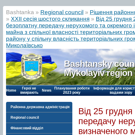
Bashtanka »
Regional council
»
Рішення районн
»
ХХIІ сесія шостого скликання
»
Від 25 грудня
безоплатну передачу нерухомого та окремого 
майна з спільної власності територіальних гро
району у спільну власність територіальних гром
Миколаївсько
Bashtansky counc
Mykolayiv region
Герої не
Планування роботи
Інформація для корист
Home
News
вмирають
2023 року
вадами зору
Районна державна адміністрація
Від 25 грудня
Regional council
передачу нер
Фінансовий відділ
визначеного м