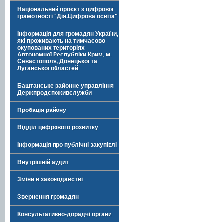
Національний проєкт з цифрової
грамотності "Дія.Цифрова освіта"
Інформація для громадян України,
які проживають на тимчасово
окупованих територіях
Автономної Республіки Крим, м.
Севастополя, Донецької та
Луганської областей
Баштанське районне управління
Держпродспоживслужби
Пробація району
Відділ цифрового розвитку
Інформація про публічні закупівлі
Внутрішній аудит
Зміни в законодавстві
Звернення громадян
Консультативно-дорадчі органи