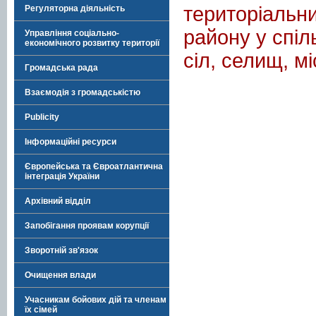
територіальни
Регуляторна діяльність
району у спіл
Управління соціально-
економічного розвитку території
сіл, селищ, м
Громадська рада
Взаємодія з громадськістю
Publicity
Інформаційні ресурси
Європейська та Євроатлантична
інтеграція України
Архівний відділ
Запобігання проявам корупції
Зворотній зв'язок
Очищення влади
Учасникам бойових дій та членам
їх сімей