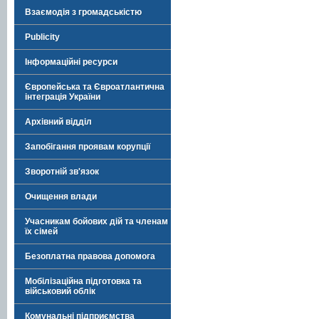
Взаємодія з громадськістю
Publicity
Інформаційні ресурси
Європейська та Євроатлантична
інтеграція України
Архівний відділ
Запобігання проявам корупції
Зворотній зв'язок
Очищення влади
Учасникам бойових дій та членам
їх сімей
Безоплатна правова допомога
Мобілізаційна підготовка та
військовий облік
Комунальні підприємства