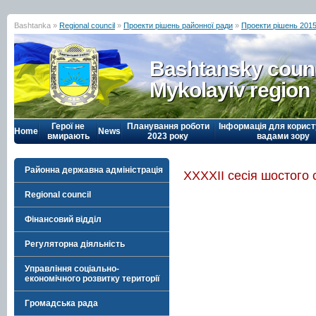
Bashtanka »
Regional council
»
Проекти рішень районної ради
»
Проекти рішень 2015
Bashtansky counc
Mykolayiv region
Герої не
Планування роботи
Інформація для корист
Home
News
вмирають
2023 року
вадами зору
Районна державна адміністрація
ХХХХІІ сесія шостого
Regional council
Фінансовий відділ
Регуляторна діяльність
Управління соціально-
економічного розвитку території
Громадська рада