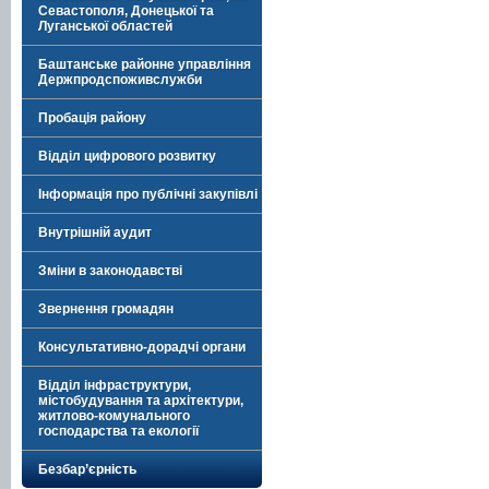
Севастополя, Донецької та
Луганської областей
Баштанське районне управління
Держпродспоживслужби
Пробація району
Відділ цифрового розвитку
Інформація про публічні закупівлі
Внутрішній аудит
Зміни в законодавстві
Звернення громадян
Консультативно-дорадчі органи
Відділ інфраструктури,
містобудування та архітектури,
житлово-комунального
господарства та екології
Безбар’єрність