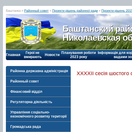
Баштанка »
Районный совет
»
Проекти рішень районної ради
»
Проекти рішень 201
Баштанский рай
Николаевская о
Герої не
Планування роботи
Інформація для кор
Главная
Новости
вмирають
2023 року
вадами зо
Районна державна адміністрація
ХХХХІІ сесія шостого
Районный совет
Фінансовий відділ
Регуляторна діяльність
Управління соціально-
економічного розвитку території
Громадська рада