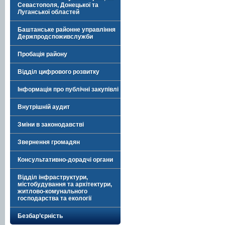
Севастополя, Донецької та
Луганської областей
Баштанське районне управління
Держпродспоживслужби
Пробація району
Відділ цифрового розвитку
Інформація про публічні закупівлі
Внутрішній аудит
Зміни в законодавстві
Звернення громадян
Консультативно-дорадчі органи
Відділ інфраструктури,
містобудування та архітектури,
житлово-комунального
господарства та екології
Безбар’єрність