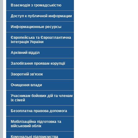
Взаємодія з громадськістю
Доступ к публичной информации
Информационные ресурсы
Європейська та Євроатлантична
інтеграція України
Архівний відділ
Запобігання проявам корупції
Зворотній зв'язок
Очищення влади
Учасникам бойових дій та членам
їх сімей
Безоплатна правова допомога
Мобілізаційна підготовка та
військовий облік
Комунальні підприємства