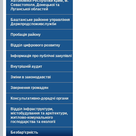
Автономної Республіки Крим, м.
Севастополя, Донецької та
Луганської областей
Баштанське районне управління
Держпродспоживслужби
Пробація району
Відділ цифрового розвитку
Інформація про публічні закупівлі
Внутрішній аудит
Зміни в законодавстві
Звернення громадян
Консультативно-дорадчі органи
Відділ інфраструктури,
містобудування та архітектури,
житлово-комунального
господарства та екології
Безбар’єрність