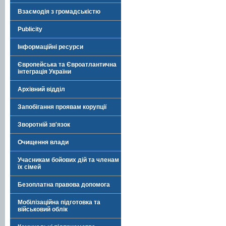
Взаємодія з громадськістю
Publicity
Інформаційні ресурси
Європейська та Євроатлантична
інтеграція України
Архівний відділ
Запобігання проявам корупції
Зворотній зв'язок
Очищення влади
Учасникам бойових дій та членам
їх сімей
Безоплатна правова допомога
Мобілізаційна підготовка та
військовий облік