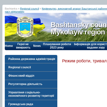
Bashtanka »
Regional council
»
Керівництво, виконавчий апарат Баштанської районн
часу відпочинку
Bashtansky counc
Mykolayiv region
Герої не
Планування роботи
Інформація для корист
Home
News
вмирають
2023 року
вадами зору
Районна державна адміністрація
Режим роботи, тривалі
Regional council
Фінансовий відділ
Регуляторна діяльність
Управління соціально-
економічного розвитку території
Громадська рада