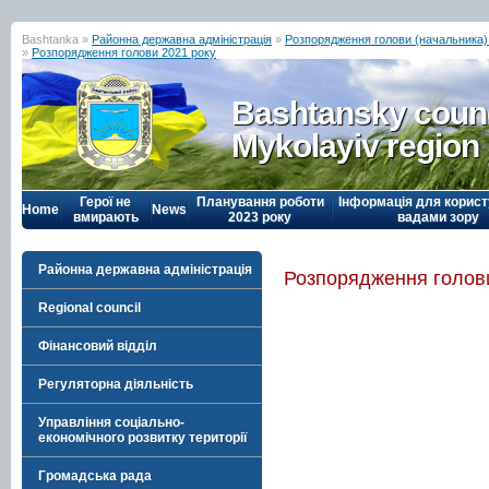
Bashtanka »
Районна державна адміністрація
»
Розпорядження голови (начальника) р
»
Розпорядження голови 2021 року
Bashtansky counc
Mykolayiv region
Герої не
Планування роботи
Інформація для корист
Home
News
вмирають
2023 року
вадами зору
Районна державна адміністрація
Розпорядження голови
Regional council
Фінансовий відділ
Регуляторна діяльність
Управління соціально-
економічного розвитку території
Громадська рада