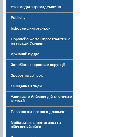
Взаємодія з громадськістю
Publicity
Інформаційні ресурси
Європейська та Євроатлантична
інтеграція України
Архівний відділ
Запобігання проявам корупції
Зворотній зв'язок
Очищення влади
Учасникам бойових дій та членам
їх сімей
Безоплатна правова допомога
Мобілізаційна підготовка та
військовий облік