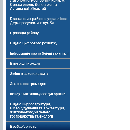
Автономної Республіки Крим, м.
Севастополя, Донецької та
Луганської областей
Баштанське районне управління
Держпродспоживслужби
Пробація району
Відділ цифрового розвитку
Інформація про публічні закупівлі
Внутрішній аудит
Зміни в законодавстві
Звернення громадян
Консультативно-дорадчі органи
Відділ інфраструктури,
містобудування та архітектури,
житлово-комунального
господарства та екології
Безбар’єрність