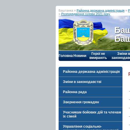
Баштанка »
Районна державна адміністрація
»
Р
»
Розпорядження голови 2021 року
Баш
Баш
Герої не
Зміни в
Головна
Новини
вмирають
законодав
Районна державна адміністрація
Зміни в законодавстві
Районна рада
Звернення громадян
Учасникам бойових дій та членам
їх сімей
Управління соціально-