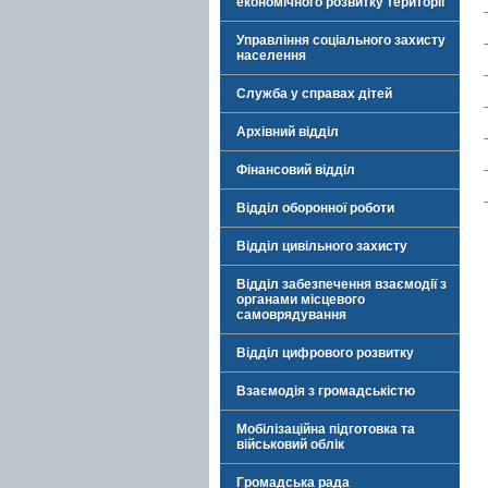
економічного розвитку території
Управління соціального захисту
населення
Служба у справах дітей
Архівний відділ
Фінансовий відділ
Відділ оборонної роботи
Відділ цивільного захисту
Відділ забезпечення взаємодії з
органами місцевого
самоврядування
Відділ цифрового розвитку
Взаємодія з громадськістю
Мобілізаційна підготовка та
військовий облік
Громадська рада