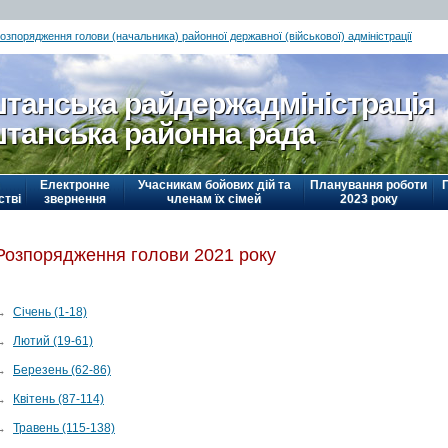
озпорядження голови (начальника) районної державної (військової) адміністрації
танська райдержадміністрація
танська районна рада
Електронне
Учасникам бойових дій та
Планування роботи
стві
звернення
членам їх сімей
2023 року
Розпорядження голови 2021 року
→
Січень (1-18)
→
Лютий (19-61)
→
Березень (62-86)
→
Квітень (87-114)
→
Травень (115-138)