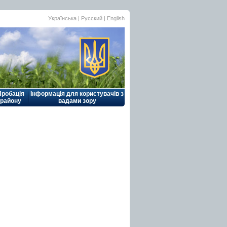
Українська |
Русский
|
English
Пробація
Інформація для користувачів з
району
вадами зору