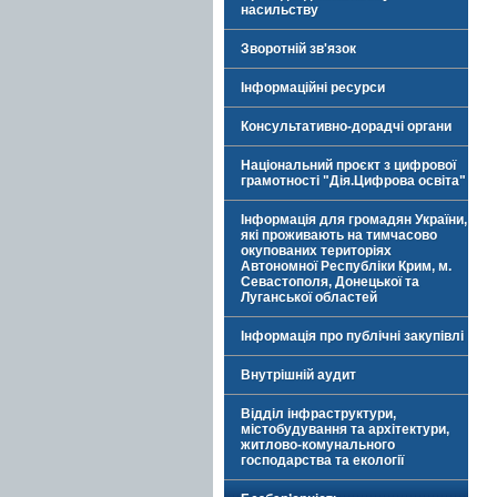
насильству
Зворотній зв'язок
Інформаційні ресурси
Консультативно-дорадчі органи
Національний проєкт з цифрової
грамотності "Дія.Цифрова освіта"
Інформація для громадян України,
які проживають на тимчасово
окупованих територіях
Автономної Республіки Крим, м.
Севастополя, Донецької та
Луганської областей
Інформація про публічні закупівлі
Внутрішній аудит
Відділ інфраструктури,
містобудування та архітектури,
житлово-комунального
господарства та екології