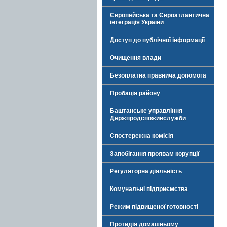
Європейська та Євроатлантична
інтеграція України
Доступ до публічної інформації
Очищення влади
Безоплатна правнича допомога
Пробація району
Баштанське управління
Держпродспоживслужби
Спостережна комісія
Запобігання проявам корупції
Регуляторна діяльність
Комунальні підприємства
Режим підвищеної готовності
Протидія домашньому