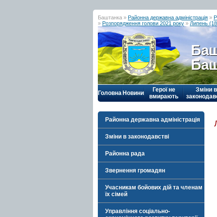
Баштанка »
Районна державна адміністрація
»
Р
»
Розпорядження голови 2021 року
»
Липень (18
Баш
Баш
Герої не
Зміни в
Головна
Новини
вмирають
законодав
Районна державна адміністрація
Зміни в законодавстві
Районна рада
Звернення громадян
Учасникам бойових дій та членам
їх сімей
Управління соціально-