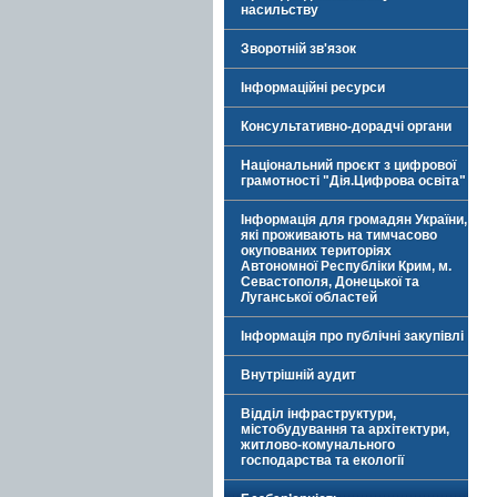
насильству
Зворотній зв'язок
Інформаційні ресурси
Консультативно-дорадчі органи
Національний проєкт з цифрової
грамотності "Дія.Цифрова освіта"
Інформація для громадян України,
які проживають на тимчасово
окупованих територіях
Автономної Республіки Крим, м.
Севастополя, Донецької та
Луганської областей
Інформація про публічні закупівлі
Внутрішній аудит
Відділ інфраструктури,
містобудування та архітектури,
житлово-комунального
господарства та екології