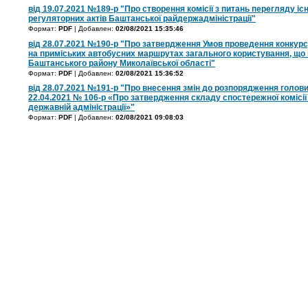
від 19.07.2021 №189-р "Про створення комісії з питань перегляду і
регуляторних актів Баштанської райдержадміністрації"
Формат:
PDF
| Добавлен:
02/08/2021 15:35:46
від 28.07.2021 №190-р "Про затвердження Умов проведення конкурс
на приміських автобусних маршрутах загального користування, що 
Баштанського району Миколаївської області"
Формат:
PDF
| Добавлен:
02/08/2021 15:36:52
від 28.07.2021 №191-р "Про внесення змін до розпорядження голови
22.04.2021 № 106-р «Про затвердження складу спостережної комісії
державній адміністрації»"
Формат:
PDF
| Добавлен:
02/08/2021 09:08:03