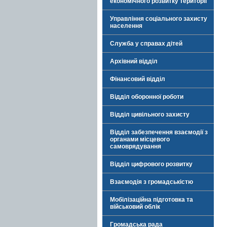
економічного розвитку території
Управління соціального захисту
населення
Служба у справах дітей
Архівний відділ
Фінансовий відділ
Відділ оборонної роботи
Відділ цивільного захисту
Відділ забезпечення взаємодії з
органами місцевого
самоврядування
Відділ цифрового розвитку
Взаємодія з громадськістю
Мобілізаційна підготовка та
військовий облік
Громадська рада