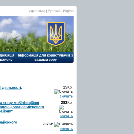
Українська |
Русский
|
English
Пробація
Інформація для користувачів з
району
вадами зору
15
Kb
 діяльності,
скачать
282
Kb
и стану мобілізаційної
влень) органів місцевого
району"
скачать
районного
207
Kb
скачать