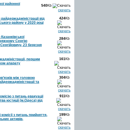
ої районної
540
Kb
скачать
424
Kb
 райдержадміністрації від
ського району у 2020 році
скачать
 Казанківської
284
Kb
одяжному Сергію
Сергійовичу, 23 березня
скачать
161
Kb
ржадміністрації, першим
иком апарату
скачать
304
Kb
в’язків між головою
айдержадміністрації та
скачать
911
Kb
місію з питань евакуації
ва юстиції (м.Одеса) від
скачать
199
Kb
комісії з питань прийняття,
ьних активів,
скачать