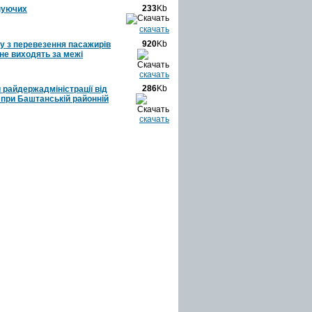
233
Kb
снуючих
скачать
920
Kb
у з перевезення пасажирів
не виходять за межі
скачать
286
Kb
 райдержадміністрації від
 при Баштанській районній
скачать