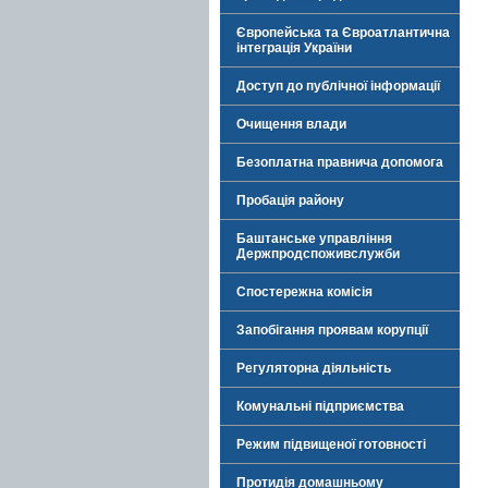
Європейська та Євроатлантична
інтеграція України
Доступ до публічної інформації
Очищення влади
Безоплатна правнича допомога
Пробація району
Баштанське управління
Держпродспоживслужби
Спостережна комісія
Запобігання проявам корупції
Регуляторна діяльність
Комунальні підприємства
Режим підвищеної готовності
Протидія домашньому