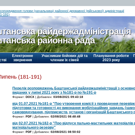
озпорядження голови (начальника) районної державної (військової) адміністрації
1-191)
танська райдержадміністрація
танська районна рада
Електронне
Учасникам бойових дій та
Планування роботи
стві
звернення
членам їх сімей
2023 року
Липень (181-191)
Перелік розпоряджень Баштанської райдержадміністрації з основної
виданих у липні 2021 року з №181-р по №191-р
Формат:
DOCX
| Добавлен:
03/08/2021 09:43:18
від 01.07.2021 №181-р "Про утворення комісії з проведення перевірк
підготовки та готовності до виконання мобілізаційних завдань (замо
самоврядування, підприємств, установ і організацій Баштанського 
Формат:
PDF
| Добавлен:
02/08/2021 08:48:48
від 02.07.2021 №182-р "Про відпуск пально-мастильних матеріалів 
матеріального резерву"
Формат:
PDF
| Добавлен:
02/08/2021 08:50:02