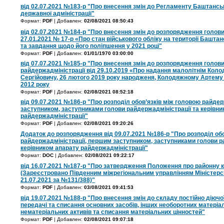
від 02.07.2021 №183-р "Про внесення змін до Регламенту Баштанськ
державної адміністрації"
Формат:
PDF
| Добавлен:
02/08/2021 08:50:43
від 02.07.2021 №184-р "Про внесення змін до розпорядження голови
27.01.2021 № 17-р «Про стан військового обліку на території Баштан
та завдання щодо його поліпшення у 2021 році"
Формат:
PDF
| Добавлен:
01/01/1970 03:00:00
від 07.07.2021 №185-р "Про внесення змін до розпорядження голови
райдержадміністрації від 29.10.2019 «Про надання малолітнім Кол
Сергійовичу, 26 лютого 2019 року народженя, Колодяжному Артему 
2012 року
Формат:
PDF
| Добавлен:
02/08/2021 08:52:18
від 09.07.2021 №186-р "Про розподіл обов’язків між головою райде
заступником, заступниками голови райдержадміністрації та керівн
райдержадміністрації"
Формат:
PDF
| Добавлен:
02/08/2021 09:20:26
Додаток до розпорядження від 09.07.2021 №186-р "Про розподіл обо
райдержадміністрації, першим заступником, заступниками голови р
керівником апарату райдержадміністрації"
Формат:
DOC
| Добавлен:
02/08/2021 09:22:17
від 16.07.2021 №187-р "Про затвердження Положення про районну ко
(Зареєстровано Південним міжрегіональним управлінням Міністерст
21.07.2021 за №131/388)"
Формат:
PDF
| Добавлен:
03/08/2021 09:41:53
від 19.07.2021 №188-р "Про внесення змін до складу постійно діючої 
передачі та списання основних засобів, інших необоротних матеріал
нематеріальних активів та списання матеріальних цінностей"
Формат:
PDF
| Добавлен:
02/08/2021 09:07:18