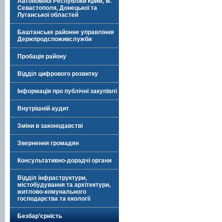
Автономної Республіки Крим, м.
Севастополя, Донецької та
Луганської областей
Баштанське районне управління
Держпродспоживслужби
Пробація району
Відділ цифрового розвитку
Інформація про публічні закупівлі
Внутрішній аудит
Зміни в законодавстві
Звернення громадян
Консультативно-дорадчі органи
Відділ інфраструктури,
містобудування та архітектури,
житлово-комунального
господарства та екології
Безбар’єрність