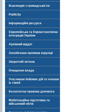
Взаємодія з громадськістю
Publicity
Інформаційні ресурси
Європейська та Євроатлантична
інтеграція України
Архівний відділ
Запобігання проявам корупції
Зворотній зв'язок
Очищення влади
Учасникам бойових дій та членам
їх сімей
Безоплатна правова допомога
Мобілізаційна підготовка та
військовий облік