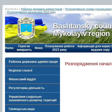
Bashtanka »
Районна державна адміністрація
»
Розпорядження голови (начальника) р
»
Розпорядження начальника 2024 року
Bashtansky counc
Mykolayiv region
Герої не
Планування роботи
Інформація для корист
Home
News
вмирають
2023 року
вадами зору
Районна державна адміністрація
Розпорядження начал
Regional council
Фінансовий відділ
Регуляторна діяльність
Управління соціально-
економічного розвитку території
Громадська рада