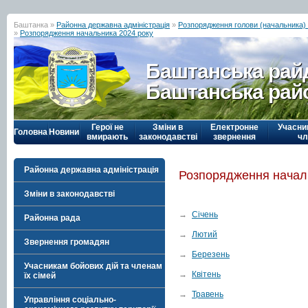
Баштанка »
Районна державна адміністрація
»
Розпорядження голови (начальника) р
»
Розпорядження начальника 2024 року
Баштанська рай
Баштанська рай
Герої не
Зміни в
Електронне
Учасни
Головна
Новини
вмирають
законодавстві
звернення
чл
Районна державна адміністрація
Розпорядження начал
Зміни в законодавстві
→
Січень
Районна рада
→
Лютий
Звернення громадян
→
Березень
Учасникам бойових дій та членам
→
Квітень
їх сімей
→
Травень
Управління соціально-