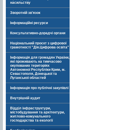
насильству
Зворотній зв'язок
Інформаційні ресурси
Консультативно-дорадчі органи
Національний проєкт з цифрової
грамотності "Дія.Цифрова освіта"
Інформація для громадян України,
які проживають на тимчасово
окупованих територіях
Автономної Республіки Крим, м.
Севастополя, Донецької та
Луганської областей
Інформація про публічні закупівлі
Внутрішній аудит
Відділ інфраструктури,
містобудування та архітектури,
житлово-комунального
господарства та екології