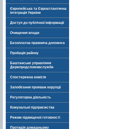
Європейська та Євроатлантична
інтеграція України
Доступ до публічної інформації
Очищення влади
Безоплатна правнича допомога
Пробація району
Баштанське управління
Держпродспоживслужби
Спостережна комісія
Запобігання проявам корупції
Регуляторна діяльність
Комунальні підприємства
Режим підвищеної готовності
Протидія домашньому