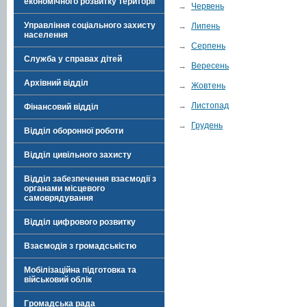
економічного розвитку території
→
Червень
Управління соціального захисту
→
Липень
населення
→
Серпень
Служба у справах дітей
→
Вересень
Архівний відділ
→
Жовтень
→
Листопад
Фінансовий відділ
→
Грудень
Відділ оборонної роботи
Відділ цивільного захисту
Відділ забезпечення взаємодії з
органами місцевого
самоврядування
Відділ цифрового розвитку
Взаємодія з громадськістю
Мобілізаційна підготовка та
військовий облік
Громадська рада