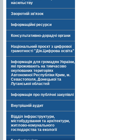
насильству
Зворотній зв'язок
Інформаційні ресурси
Консультативно-дорадчі органи
Національний проєкт з цифрової
грамотності "Дія.Цифрова освіта"
Інформація для громадян України,
які проживають на тимчасово
окупованих територіях
Автономної Республіки Крим, м.
Севастополя, Донецької та
Луганської областей
Інформація про публічні закупівлі
Внутрішній аудит
Відділ інфраструктури,
містобудування та архітектури,
житлово-комунального
господарства та екології