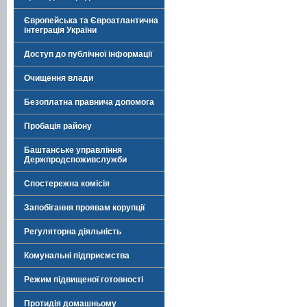
Європейська та Євроатлантична
інтеграція України
Доступ до публічної інформації
Очищення влади
Безоплатна правнича допомога
Пробація району
Баштанське управління
Держпродспоживслужби
Спостережна комісія
Запобігання проявам корупції
Регуляторна діяльність
Комунальні підприємства
Режим підвищеної готовності
Протидія домашньому