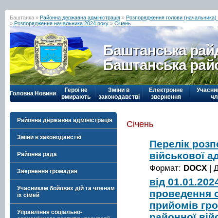
Баштанка »
Районна державна адміністрація
»
Розпорядження голови (начальника) р
»
Розпорядження начальника 2024 року
»
Січень
Баштанська рай
Баштанська рай
Герої не
Зміни в
Електронне
Учасни
Головна
Новини
вмирають
законодавстві
звернення
чл
Районна державна адміністрація
Січень
Зміни в законодавстві
Перелік роз
військової ад
Районна рада
Формат:
DOCX
| 
Звернення громадян
від 01.01.20
Учасникам бойових дій та членам
проведення о
їх сімей
прийомів гр
Управління соціально-
районної вій