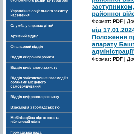
економічного розвитку території
заступником
Управління соціального захисту
районної вій
населення
Формат:
PDF
| До
Служба у справах дітей
від 17.01.20
Положення п
Архівний відділ
апарату Башт
Фінансовий відділ
адміністрації
Відділ оборонної роботи
Формат:
PDF
| До
Відділ цивільного захисту
Відділ забезпечення взаємодії з
органами місцевого
самоврядування
Відділ цифрового розвитку
Взаємодія з громадськістю
Мобілізаційна підготовка та
військовий облік
Громадська рада