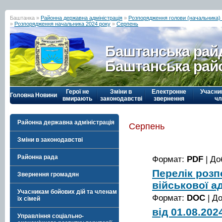
Баштанка »
Районна державна адміністрація
»
Розпорядження голови (начальника) р
»
Розпорядження начальника 2024 року
»
Серпень
Баштанська рай
Баштанська рай
Герої не
Зміни в
Електронне
Учасни
Головна
Новини
вмирають
законодавстві
звернення
чл
Районна державна адміністрація
Серпень
Зміни в законодавстві
Районна рада
Формат:
PDF
| До
Перелік роз
Звернення громадян
військової ад
Учасникам бойових дій та членам
Формат:
DOC
| Д
їх сімей
від 01.08.20
Управління соціально-