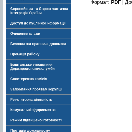
Формат:
PDF
| До
Європейська та Євроатлантична
інтеграція України
Доступ до публічної інформації
Очищення влади
Безоплатна правнича допомога
Пробація району
Баштанське управління
Держпродспоживслужби
Спостережна комісія
Запобігання проявам корупції
Регуляторна діяльність
Комунальні підприємства
Режим підвищеної готовності
Протидія домашньому