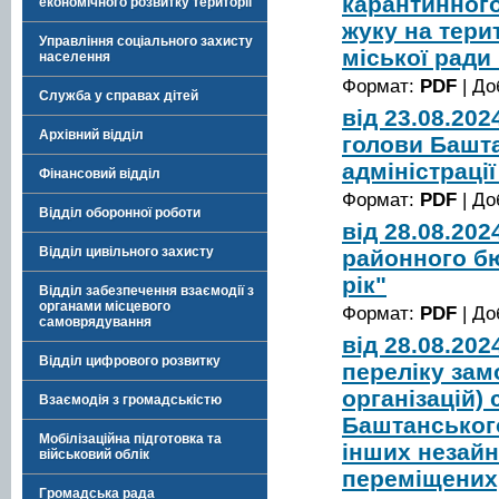
карантинног
економічного розвитку території
жуку на тери
Управління соціального захисту
міської ради
населення
Формат:
PDF
| До
Служба у справах дітей
від 23.08.20
Архівний відділ
голови Башта
адміністраці
Фінансовий відділ
Формат:
PDF
| До
Відділ оборонної роботи
від 28.08.20
Відділ цивільного захисту
районного б
рік"
Відділ забезпечення взаємодії з
органами місцевого
Формат:
PDF
| До
самоврядування
від 28.08.20
Відділ цифрового розвитку
переліку зам
організацій) 
Взаємодія з громадськістю
Баштанського
Мобілізаційна підготовка та
інших незайн
військовий облік
переміщених
Громадська рада