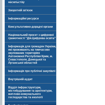
насильству
Зворотній зв'язок
Інформаційні ресурси
Консультативно-дорадчі органи
Національний проєкт з цифрової
грамотності "Дія.Цифрова освіта"
Інформація для громадян України,
які проживають на тимчасово
окупованих територіях
Автономної Республіки Крим, м.
Севастополя, Донецької та
Луганської областей
Інформація про публічні закупівлі
Внутрішній аудит
Відділ інфраструктури,
містобудування та архітектури,
житлово-комунального
господарства та екології