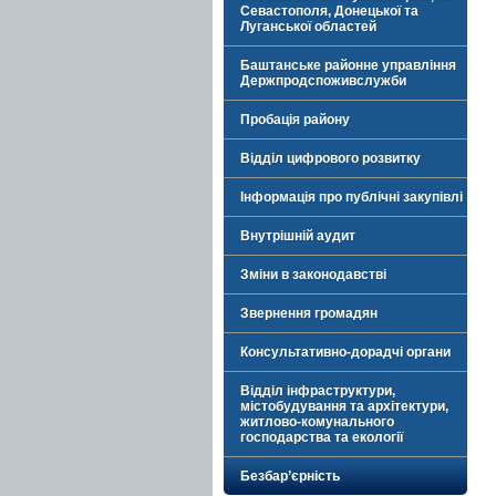
Севастополя, Донецької та
Луганської областей
Баштанське районне управління
Держпродспоживслужби
Пробація району
Відділ цифрового розвитку
Інформація про публічні закупівлі
Внутрішній аудит
Зміни в законодавстві
Звернення громадян
Консультативно-дорадчі органи
Відділ інфраструктури,
містобудування та архітектури,
житлово-комунального
господарства та екології
Безбар’єрність