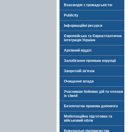
Взаємодія з громадськістю
Publicity
Інформаційні ресурси
Європейська та Євроатлантична
інтеграція України
Архівний відділ
Запобігання проявам корупції
Зворотній зв'язок
Очищення влади
Учасникам бойових дій та членам
їх сімей
Безоплатна правова допомога
Мобілізаційна підготовка та
військовий облік
Комунальні підприємства