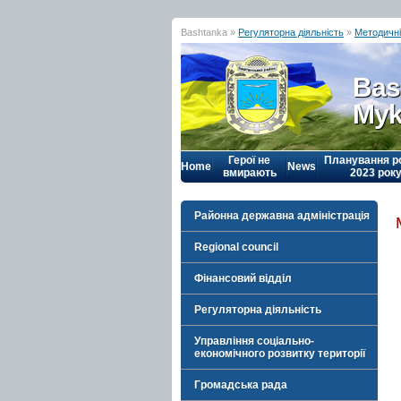
Bashtanka »
Регуляторна діяльність
»
Методичні
Bas
Myk
Герої не
Планування р
Home
News
вмирають
2023 рок
Районна державна адміністрація
Regional council
Фінансовий відділ
Регуляторна діяльність
Управління соціально-
економічного розвитку території
Громадська рада