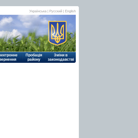
Українська
|
Русский
| English
лектронне
Пробація
Зміни в
вернення
району
законодавстві