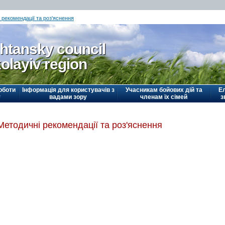
 рекомендації та роз'яснення
htansky council
olayiv region
оботи
Інформація для користувачів з
Учасникам бойових дій та
Е
у
вадами зору
членам їх сімей
з
Методичні рекомендації та роз'яснення