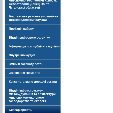
Автономної Республіки Крим, м.
Севастополя, Донецької та
Луганської областей
Баштанське районне управління
Держпродспоживслужби
Пробація району
Відділ цифрового розвитку
Інформація про публічні закупівлі
Внутрішній аудит
Зміни в законодавстві
Звернення громадян
Консультативно-дорадчі органи
Відділ інфраструктури,
містобудування та архітектури,
житлово-комунального
господарства та екології
Безбар’єрність