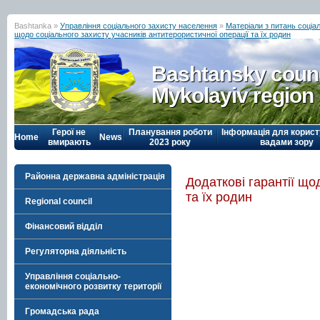
Bashtanka »
Управління соціального захисту населення
»
Матеріали з питань соціал
щодо соціального захисту учасників антитерористичної операції та їх родин
Bashtansky counc
Mykolayiv region
Герої не
Планування роботи
Інформація для корист
Home
News
вмирають
2023 року
вадами зору
Районна державна адміністрація
Додаткові гарантії що
та їх родин
Regional council
Фінансовий відділ
Регуляторна діяльність
Управління соціально-
економічного розвитку території
Громадська рада