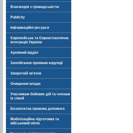
Взаємодія з громадськістю
Publicity
Інформаційні ресурси
Європейська та Євроатлантична
інтеграція України
Архівний відділ
Запобігання проявам корупції
Зворотній зв'язок
Очищення влади
Учасникам бойових дій та членам
їх сімей
Безоплатна правова допомога
Мобілізаційна підготовка та
військовий облік