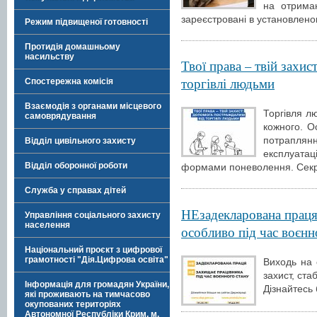
на отрима
зареєстровані в установлено
Режим підвищеної готовності
Протидія домашньому
насильству
Твої права – твій захи
торгівлі людьми
Спостережна комісія
Взаємодія з органами місцевого
Торгівля л
самоврядування
кожного. О
потрапляння
Відділ цивільного захисту
експлуата
Відділ оборонної роботи
формами поневолення. Секр
Служба у справах дітей
НЕзадекларована праця 
Управління соціального захисту
населення
особливо під час воєнн
Національний проєкт з цифрової
грамотності "Дія.Цифрова освіта"
Виходь на 
захист, ста
Інформація для громадян України,
Дізнайтесь 
які проживають на тимчасово
окупованих територіях
Автономної Республіки Крим, м.