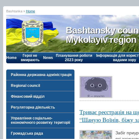
Bashtanka »
Home
Bashtansky counc
Mykolayiv region
Герої не
Планування роботи
Інформація для корист
Home
News
вмирають
2023 року
вадами зору
Районна державна адміністрація
Regional council
Фінансовий відділ
Регуляторна діяльність
Триває реєстрація на щ
“Шаную Воїнів, біжу за
Управління соціально-
економічного розвитку території
Забіг приур
Громадська рада
які загинул