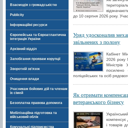
територіа
Взаємодія з громадськістю
відзначают
Publicity
до 10 серпня 2026 року. Уча
Інформаційні ресурси
Уряд удосконалив механ
Європейська та Євроатлантична
інтеграція України
звільнених з полону
Архівний відділ
Кабінет Мі
Запобігання проявам корупції
2026 року 
Міністрів
Зворотній зв'язок
посилено с
поліцейських та осіб рядовог
Очищення влади
Учасникам бойових дій та членам
їх сімей
Як отримати компенсаці
ветеранського бізнесу
Безоплатна правова допомога
Мобілізаційна підготовка та
Українськ
військовий облік
компенсує 
і товарів 
Комунальні підприємства