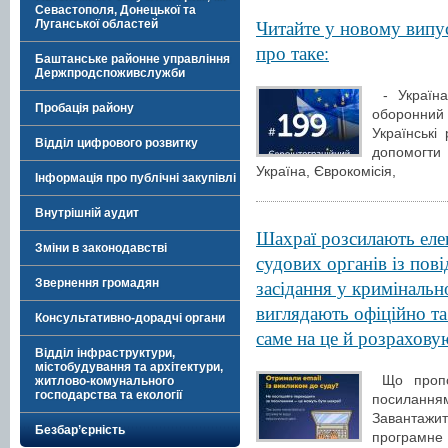
Севастополя, Донецької та
Читайте у новому випу
Луганської областей
про таке:
Баштанське районне управління
Держпродспоживслужби
- Україна
Пробація району
оборонний 
Українські
Відділ цифрового розвитку
допомогти
Україна, Єврокомісія,
Інформація про публічні закупівлі
Внутрішній аудит
Шахраї розсилають елек
Зміни в законодавстві
судових органів із пов
засідання у кримінальн
Звернення громадян
виглядають офіційно т
Консультативно-дорадчі органи
саме на це й розрахову
Відділ інфраструктури,
містобудування та архітектури,
Що пропон
житлово-комунального
господарства та екології
посилання
Завантажи
Безбар’єрність
програмне 