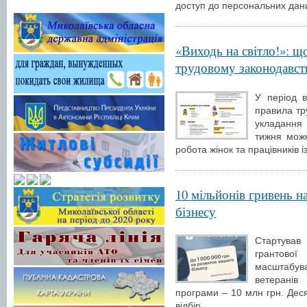
доступ до персональних дани
«Виходь на світло!»: щ
трудовому законодавств
У період в
правила тр
укладання 
тижня може
робота жінок та працівників і
10 мільйонів гривень н
бізнесу
Стартував
грантової
масштабув
ветеранів
програми – 10 млн грн. Деся
відбір,