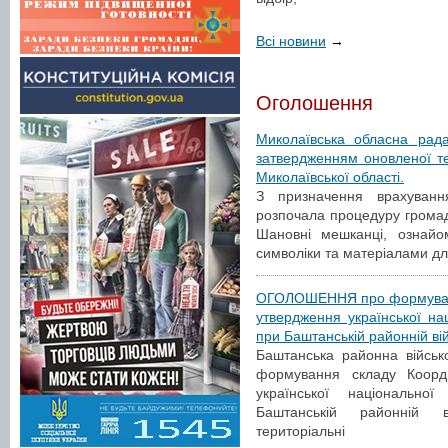
Всі новини
→
Оголошення
Миколаївська обласна рад
затвердженням оновленої те
Миколаївської області.
З призначення врахуванн
розпочала процедуру громад
Шановні мешканці, ознайо
символіки та матеріалами д
ОГОЛОШЕННЯ про формування
утвердження української нац
при Баштанській районній вій
Баштанська районна військ
формування складу Коорд
української національно
Баштанській районній ві
територіальні