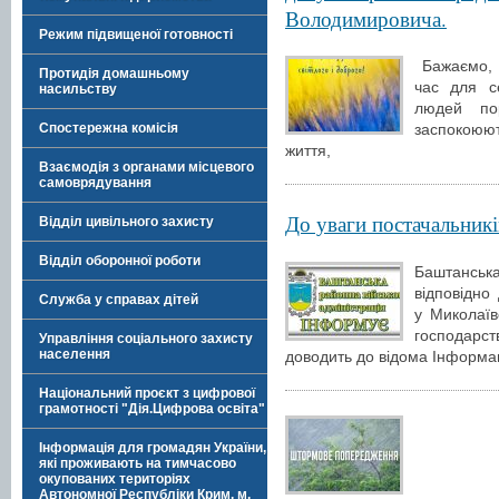
Володимировича.
Режим підвищеної готовності
Бажаємо, 
Протидія домашньому
час для с
насильству
людей по
Спостережна комісія
заспокоюю
життя,
Взаємодія з органами місцевого
самоврядування
До уваги постачальників
Відділ цивільного захисту
Відділ оборонної роботи
Баштанськ
відповідно
Служба у справах дітей
у Миколаїв
господарс
Управління соціального захисту
населення
доводить до відома Інформац
Національний проєкт з цифрової
грамотності "Дія.Цифрова освіта"
Інформація для громадян України,
які проживають на тимчасово
окупованих територіях
Автономної Республіки Крим, м.