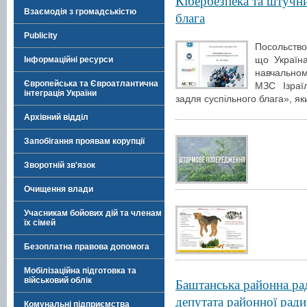
Кібербезпека та штучни
Взаємодія з громадськістю
блага
Publicity
Посольство
що Україн
Інформаційні ресурси
навчальном
Європейська та Євроатлантична
МЗС Ізраї
інтеграція України
задля суспільного блага», як
Архівний відділ
Запобігання проявам корупції
Зворотній зв'язок
Очищення влади
Учасникам бойових дій та членам
їх сімей
Безоплатна правова допомога
Мобілізаційна підготовка та
Баштанська районна рад
військовий облік
депутата районної рад
Комунальні підприємства