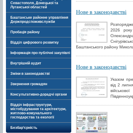
Севастополя, Донецької та
Луганської областей
Нове в законодавстві
Баштанське районне управління
Держпродспоживслужби
Розпорядж
2026 рок
Пробація району
Олексан
Снігурівс
Відділ цифрового розвитку
Баштанського району Миколаї
Інформація про публічні закупівлі
Внутрішній аудит
Нове в законодавстві
Зміни в законодавстві
Указом пре
Звернення громадян
від 2 липн
військо
Консультативно-дорадчі органи
Південноукр
Відділ інфраструктури,
містобудування та архітектури,
житлово-комунального
господарства та екології
Безбар’єрність