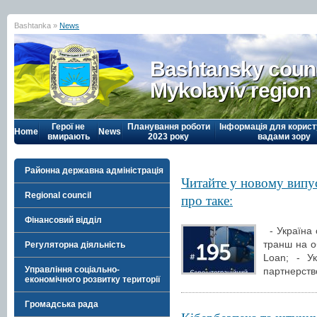
Bashtanka »
News
Bashtansky counc
Mykolayiv region
Герої не
Планування роботи
Інформація для корист
Home
News
вмирають
2023 року
вадами зору
Районна державна адміністрація
Читайте у новому випу
Regional council
про таке:
Фінансовий відділ
- Україна 
транш на о
Регуляторна діяльність
Loan; - У
Управління соціально-
партнерство
економічного розвитку території
Громадська рада