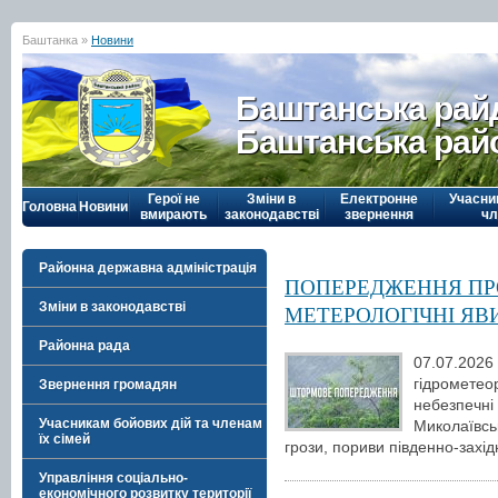
Баштанка »
Новини
Баштанська рай
Баштанська рай
Герої не
Зміни в
Електронне
Учасни
Головна
Новини
вмирають
законодавстві
звернення
чл
Районна державна адміністрація
ПОПЕРЕДЖЕННЯ ПР
Зміни в законодавстві
МЕТЕРОЛОГІЧНІ Я
Районна рада
07.07.202
гідромете
Звернення громадян
небезпечні
Учасникам бойових дій та членам
Миколаївсь
їх сімей
грози, пориви південно-західн
Управління соціально-
економічного розвитку території