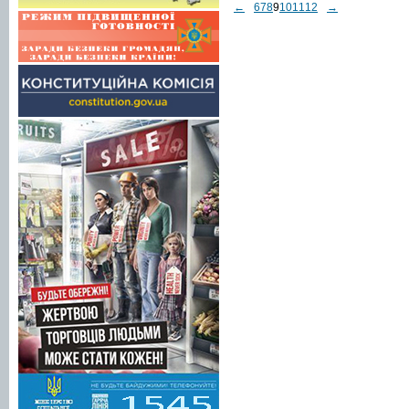
←
6
7
8
9
10
11
12
→