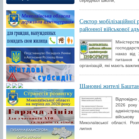
середньої школи,
Сектор мобілізаційної 
районної військової ад
Міністерст
господарс
наказ від
питання в
організацій, які мають важл
Шановні жителі Баштан
Відповідно
2026 року
адміністра
військову
Миколаївської області. Ро
липня