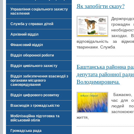
Як запобігти сказу?
Управління соціального захисту
населення
Держпродс
Служба у справах дітей
громадян 
необхіднос
Архівний відділ
заходах. В
відповідальність за від
Фінансовий відділ
тваринами. Служба
Відділ оборонної роботи
Баштанська районна рад
Відділ цивільного захисту
депутата районної рад
Відділ забезпечення взаємодії з
Володимировича.
органами місцевого
самоврядування
Бажаємо, 
Відділ цифрового розвитку
час для с
людей по
Взаємодія з громадськістю
заспокоюю
Мобілізаційна підготовка та
життя,
військовий облік
Громадська рада