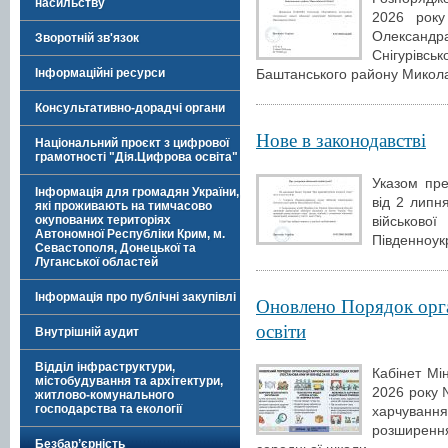
насильству
2026 рок
Олексан
Зворотній зв'язок
Снігурівс
Інформаційні ресурси
Баштанського району Миколаї
Консультативно-дорадчі органи
Нове в законодавстві
Національний проєкт з цифрової
грамотності "Дія.Цифрова освіта"
Указом пре
Інформація для громадян України,
від 2 липн
які проживають на тимчасово
військо
окупованих територіях
Автономної Республіки Крим, м.
Південноукр
Севастополя, Донецької та
Луганської областей
Інформація про публічні закупівлі
Оновлено Порядок орга
освіти
Внутрішній аудит
Відділ інфраструктури,
Кабінет Мі
містобудування та архітектури,
2026 року 
житлово-комунального
господарства та екології
харчування
розширення
Безбар’єрність