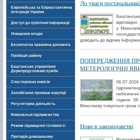
До уваги постачальників
Європейська та Євроатлантична
інтеграція України
Баштанськ
відповідно
Доступ до публічної інформації
у Миколаїв
Очищення влади
господарс
доводить до відома Інформац
Безоплатна правнича допомога
Пробація району
ПОПЕРЕДЖЕННЯ ПР
Баштанське управління
МЕТЕРОЛОГІЧНІ Я
Держпродспоживслужби
06.07.20
Спостережна комісія
гідромете
Запобігання проявам корупції
небезпечні
години 06
Регуляторна діяльність
Миколаєву очікується гроза 
Комунальні підприємства
Нове в законодавстві
Режим підвищеної готовності
Протидія домашньому
Розпорядж