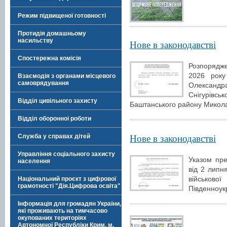
Режим підвищеної готовності
Протидія домашньому
насильству
Нове в законодавстві
Спостережна комісія
Розпорядж
2026 рок
Взаємодія з органами місцевого
самоврядування
Олексан
Снігурівс
Відділ цивільного захисту
Баштанського району Миколаї
Відділ оборонної роботи
Нове в законодавстві
Служба у справах дітей
Управління соціального захисту
Указом пре
населення
від 2 липн
військо
Національний проєкт з цифрової
грамотності "Дія.Цифрова освіта"
Південноукр
Інформація для громадян України,
які проживають на тимчасово
окупованих територіях
Автономної Республіки Крим, м.