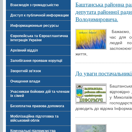
Баштанська районна рад
Взаємодія з громадськістю
депутата районної рад
Доступ к публичной информации
Володимировича.
Информационные ресурсы
Бажаємо, 
Європейська та Євроатлантична
час для с
інтеграція України
людей по
заспокоюю
Архівний відділ
життя,
Запобігання проявам корупції
Зворотній зв'язок
До уваги постачальників
Очищення влади
Баштанськ
відповідно
Учасникам бойових дій та членам
їх сімей
у Миколаїв
господарс
Безоплатна правова допомога
доводить до відома Інформац
Мобілізаційна підготовка та
військовий облік
Комунальні підприємства