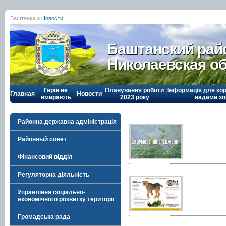
Баштанка »
Новости
Баштанский рай
Николаевская о
Герої не
Планування роботи
Інформація для кор
Главная
Новости
вмирають
2023 року
вадами зо
Районна державна адміністрація
Районный совет
Фінансовий відділ
Регуляторна діяльність
Управління соціально-
економічного розвитку території
Громадська рада