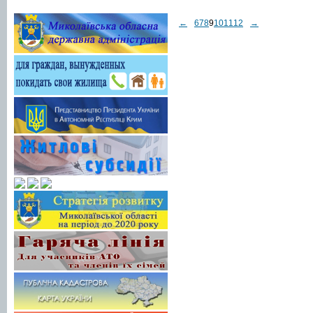
←
6
7
8
9
10
11
12
→