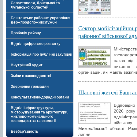
Севастополя, Донецької та
Луганської областей
Баштанське районне управління
Держпродспоживслужби
Сектор мобілізаційної 
Пробація району
районної військової ад
Відділ цифрового розвитку
Міністерст
господарс
Інформація про публічні закупівлі
наказ від
Внутрішній аудит
питання в
організацій, які мають важл
Зміни в законодавстві
Звернення громадян
Шановні жителі Баштан
Консультативно-дорадчі органи
Відповідно
Відділ інфраструктури,
2026 року
містобудування та архітектури,
житлово-комунального
адміністра
господарства та екології
військову
Миколаївської області. Ро
Безбар’єрність
липня