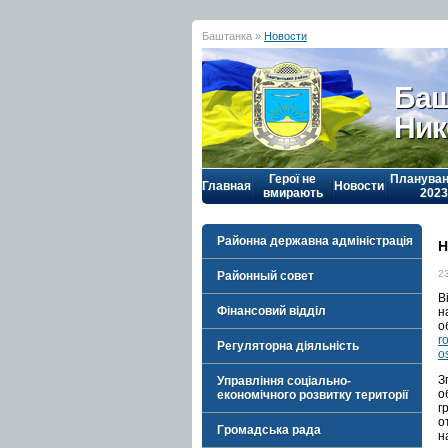
Баштанка »
Новости
Баш
Ник
Герої не
Плануван
Главная
Новости
вмирають
2023
Районна державна адміністрація
Н
2
Районный совет
В
Фінансовий відділ
н
о
r
Регуляторна діяльність
o
З
Управління соціально-
о
економічного розвитку території
г
о
Громадська рада
н