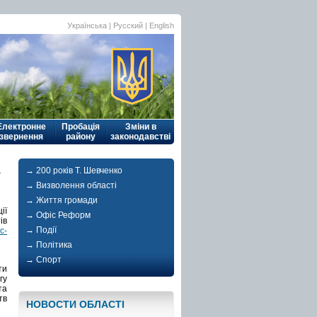
Українська
| Русский |
English
Електронне
Пробація
Зміни в
звернення
району
законодавстві
→ 200 років Т. Шевченко
у
→ Визволення області
→ Життя громади
ії
→ Офіс Реформ
ів
→ Події
c-
→ Політика
→ Спорт
ти
гу
та
тв
НОВОСТИ ОБЛАСТI