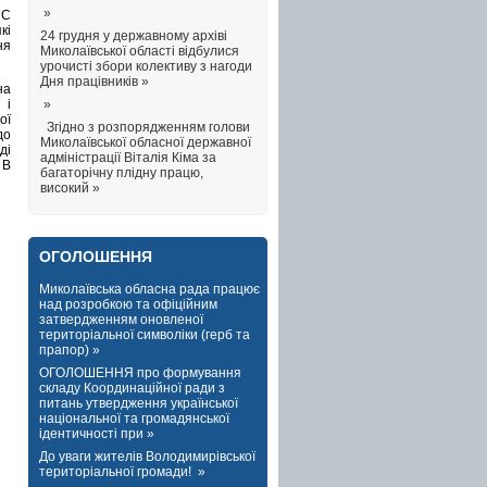
»
НС
кі
24 грудня у державному архіві
ня
Миколаївської області відбулися
урочисті збори колективу з нагоди
Дня працівників »
на
»
 і
ої
Згідно з розпорядженням голови
до
Миколаївської обласної державної
ді
адміністрації Віталія Кіма за
 В
багаторічну плідну працю,
високий »
ОГОЛОШЕННЯ
Миколаївська обласна рада працює
над розробкою та офіційним
затвердженням оновленої
територіальної символіки (герб та
прапор) »
ОГОЛОШЕННЯ про формування
складу Координаційної ради з
питань утвердження української
національної та громадянської
ідентичності при »
До уваги жителів Володимирівської
територіальної громади! »