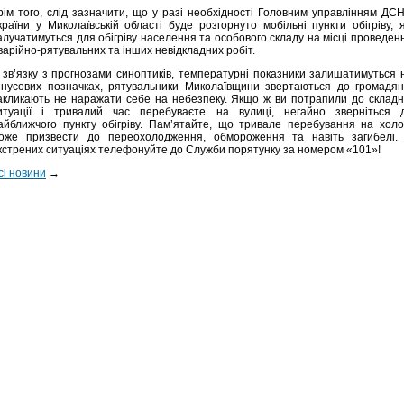
рім того, слід зазначити, що у разі необхідності Головним управлінням ДС
країни у Миколаївській області буде розгорнуто мобільні пункти обігріву, я
алучатимуться для обігріву населення та особового складу на місці проведен
варійно-рятувальних та інших невідкладних робіт.
 зв’язку з прогнозами синоптиків, температурні показники залишатимуться 
інусових позначках, рятувальники Миколаївщини звертаються до громадян
акликають не наражати себе на небезпеку. Якщо ж ви потрапили до складн
итуації і тривалий час перебуваєте на вулиці, негайно зверніться 
айближчого пункту обігріву. Пам’ятайте, що тривале перебування на холо
оже призвести до переохолодження, обмороження та навіть загибелі.
кстрених ситуаціях телефонуйте до Служби порятунку за номером «101»!
сі новини
→