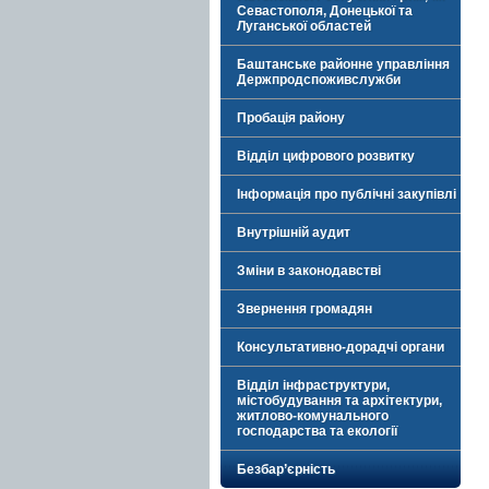
Севастополя, Донецької та
Луганської областей
Баштанське районне управління
Держпродспоживслужби
Пробація району
Відділ цифрового розвитку
Інформація про публічні закупівлі
Внутрішній аудит
Зміни в законодавстві
Звернення громадян
Консультативно-дорадчі органи
Відділ інфраструктури,
містобудування та архітектури,
житлово-комунального
господарства та екології
Безбар’єрність