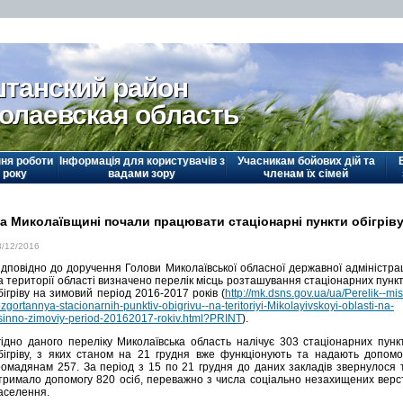
танский район
олаевская область
ня роботи
Інформація для користувачів з
Учасникам бойових дій та
 року
вадами зору
членам їх сімей
а Миколаївщині почали працювати стаціонарні пункти обігрів
3/12/2016
ідповідно до доручення Голови Миколаївської обласної державної адміністрац
а території області визначено перелік місць розташування стаціонарних пункт
бігріву на зимовий період 2016-2017 років (
http://mk.dsns.gov.ua/ua/Perelik--mis
ozgortannya-stacionarnih-punktiv-obigrivu--na-teritoriyi-Mikolayivskoyi-oblasti-na-
sinno-zimoviy-period-20162017-rokiv.html?PRINT
).
гідно даного переліку Миколаївська область налічує 303 стаціонарних пунк
бігріву, з яких станом на 21 грудня вже функціонують та надають допомо
ромадянам 257. За період з 15 по 21 грудня до даних закладів звернулося 
тримало допомогу 820 осіб, переважно з числа соціально незахищених верс
аселення.