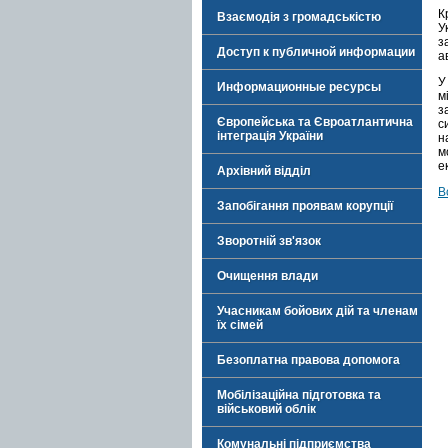
К
Взаємодія з громадськістю
У
з
Доступ к публичной информации
а
У
Информационные ресурсы
м
з
Європейська та Євроатлантична
с
інтеграція України
н
м
е
Архівний відділ
В
Запобігання проявам корупції
Зворотній зв'язок
Очищення влади
Учасникам бойових дій та членам
їх сімей
Безоплатна правова допомога
Мобілізаційна підготовка та
військовий облік
Комунальні підприємства