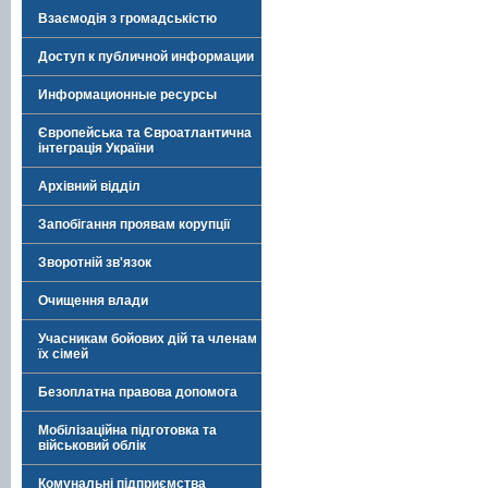
Взаємодія з громадськістю
Доступ к публичной информации
Информационные ресурсы
Європейська та Євроатлантична
інтеграція України
Архівний відділ
Запобігання проявам корупції
Зворотній зв'язок
Очищення влади
Учасникам бойових дій та членам
їх сімей
Безоплатна правова допомога
Мобілізаційна підготовка та
військовий облік
Комунальні підприємства