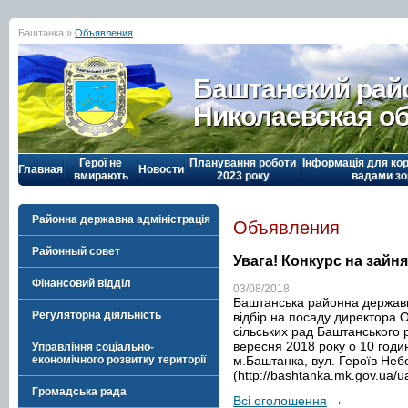
Баштанка »
Объявления
Баштанский рай
Николаевская о
Герої не
Планування роботи
Інформація для кор
Главная
Новости
вмирають
2023 року
вадами зо
Районна державна адміністрація
Объявления
Районный совет
Увага! Конкурс на зайн
Фінансовий відділ
03/08/2018
Баштанська районна державн
Регуляторна діяльність
відбір на посаду директора О
сільських рад Баштанського р
вересня 2018 року о 10 годин
Управління соціально-
м.Баштанка, вул. Героїв Небе
економічного розвитку території
(http://bashtanka.mk.gov.ua/
Громадська рада
Всі оголошення
→