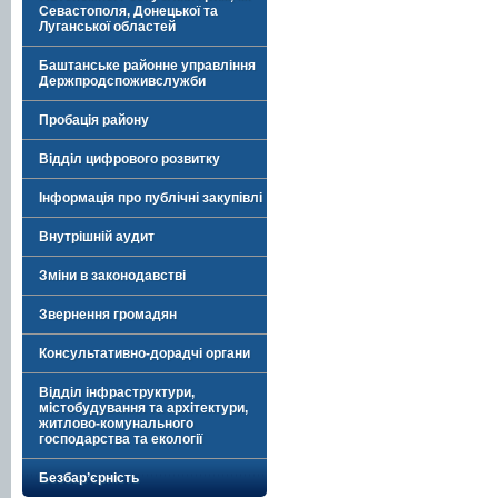
Севастополя, Донецької та
Луганської областей
Баштанське районне управління
Держпродспоживслужби
Пробація району
Відділ цифрового розвитку
Інформація про публічні закупівлі
Внутрішній аудит
Зміни в законодавстві
Звернення громадян
Консультативно-дорадчі органи
Відділ інфраструктури,
містобудування та архітектури,
житлово-комунального
господарства та екології
Безбар’єрність