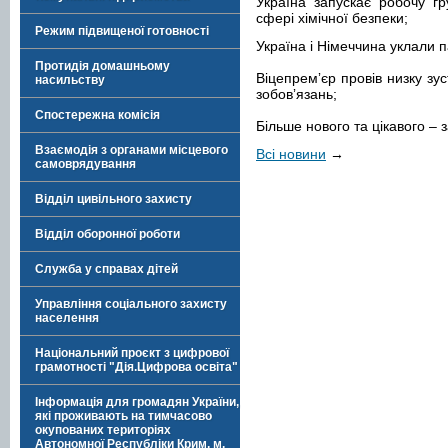
Україна запускає робочу гр
сфері хімічної безпеки;
Режим підвищеної готовності
Україна і Німеччина уклали 
Протидія домашньому
Віцепремʼєр провів низку зу
насильству
зобовʼязань;
Спостережна комісія
Більше нового та цікавого –
Взаємодія з органами місцевого
Всі новини
→
самоврядування
Відділ цивільного захисту
Відділ оборонної роботи
Служба у справах дітей
Управління соціального захисту
населення
Національний проєкт з цифрової
грамотності "Дія.Цифрова освіта"
Інформація для громадян України,
які проживають на тимчасово
окупованих територіях
Автономної Республіки Крим, м.