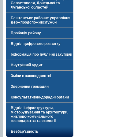
Севастополя, Донецької та
Луганської областей
Баштанське районне управління
Держпродспоживслужби
Пробація району
Відділ цифрового розвитку
Інформація про публічні закупівлі
Внутрішній аудит
Зміни в законодавстві
Звернення громадян
Консультативно-дорадчі органи
Відділ інфраструктури,
містобудування та архітектури,
житлово-комунального
господарства та екології
Безбар’єрність