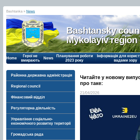
Bashtanka »
News
Bashtansky counc
Mykolayiv region
Герої не
Планування роботи
Інформація для корист
Home
News
вмирають
2023 року
вадами зору
Районна державна адміністрація
Читайте у новому випу
про таке:
Regional council
21/04/2026
Фінансовий відділ
Регуляторна діяльність
Управління соціально-
економічного розвитку території
Громадська рада