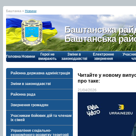
Баштанка »
Новини
Баштанська рай
Баштанська рай
Герої не
Зміни в
Електронне
Учасни
Головна
Новини
вмирають
законодавстві
звернення
чл
Районна державна адміністрація
Читайте у новому випу
про таке:
Зміни в законодавстві
21/04/2026
Районна рада
Звернення громадян
Учасникам бойових дій та членам
їх сімей
Управління соціально-
економічного розвитку території