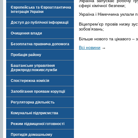
Україна запускає робочу гр
сфері хімічної безпеки;
Європейська та Євроатлантична
інтеграція України
Україна і Німеччина уклали 
Доступ до публічної інформації
Віцепремʼєр провів низку зу
зобовʼязань;
Очищення влади
Більше нового та цікавого –
Безоплатна правнича допомога
Всі новини
→
Пробація району
Баштанське управління
Держпродспоживслужби
Спостережна комісія
Запобігання проявам корупції
Регуляторна діяльність
Комунальні підприємства
Режим підвищеної готовності
Протидія домашньому