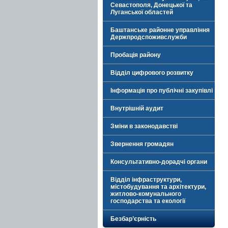
Севастополя, Донецької та
Луганської областей
Баштанське районне управління
Держпродспоживслужби
Пробація району
Відділ цифрового розвитку
Інформація про публічні закупівлі
Внутрішній аудит
Зміни в законодавстві
Звернення громадян
Консультативно-дорадчі органи
Відділ інфраструктури,
містобудування та архітектури,
житлово-комунального
господарства та екології
Безбар’єрність