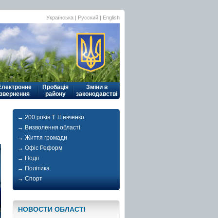
Українська
| Русский |
English
Електронне
Пробація
Зміни в
звернення
району
законодавстві
→ 200 років Т. Шевченко
→ Визволення області
→ Життя громади
→ Офіс Реформ
→ Події
→ Політика
→ Спорт
НОВОСТИ ОБЛАСТI