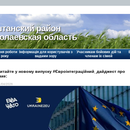
танский район
олаевская область
ня роботи
Інформація для користувачів з
Учасникам бойових дій та
 року
вадами зору
членам їх сімей
итайте у новому випуску #Євроінтеграційний_дайджест про
аке:
1/04/2026