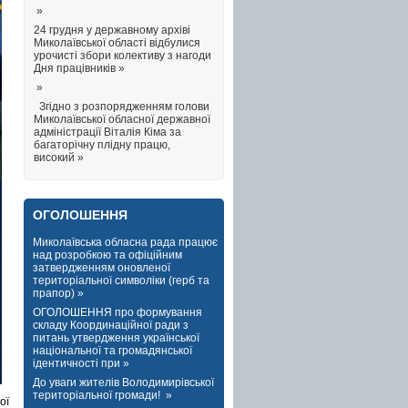
»
24 грудня у державному архіві
Миколаївської області відбулися
урочисті збори колективу з нагоди
Дня працівників »
»
Згідно з розпорядженням голови
Миколаївської обласної державної
адміністрації Віталія Кіма за
багаторічну плідну працю,
високий »
ОГОЛОШЕННЯ
Миколаївська обласна рада працює
над розробкою та офіційним
затвердженням оновленої
територіальної символіки (герб та
прапор) »
ОГОЛОШЕННЯ про формування
складу Координаційної ради з
питань утвердження української
національної та громадянської
ідентичності при »
До уваги жителів Володимирівської
територіальної громади! »
ої