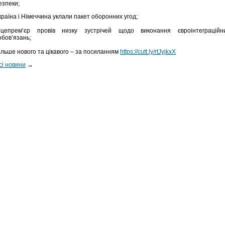
езпеки;
країна і Німеччина уклали пакет оборонних угод;
іцепремʼєр провів низку зустрічей щодо виконання євроінтеграційн
обовʼязань;
ільше нового та цікавого – за посиланням
https://cutt.ly/rtJyjkxX
сі новини
→