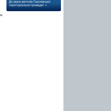
До уваги жителів Горохівської
територіальної громади! »
их