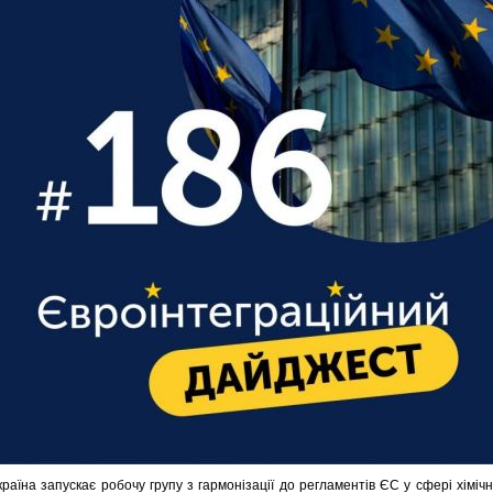
країна запускає робочу групу з гармонізації до регламентів ЄС у сфері хімічн