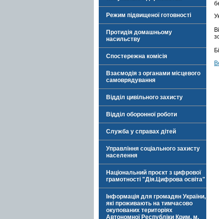
б
Режим підвищеної готовності
У
В
Протидія домашньому
з
насильству
Б
Спостережна комісія
В
Взаємодія з органами місцевого
самоврядування
Відділ цивільного захисту
Відділ оборонної роботи
Служба у справах дітей
Управління соціального захисту
населення
Національний проєкт з цифрової
грамотності "Дія.Цифрова освіта"
Інформація для громадян України,
які проживають на тимчасово
окупованих територіях
Автономної Республіки Крим, м.