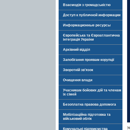
Взаємодія з громадськістю
Доступ к публичной информации
Информационные ресурсы
Європейська та Євроатлантична
інтеграція України
Архівний відділ
Запобігання проявам корупції
Зворотній зв'язок
Очищення влади
Учасникам бойових дій та членам
їх сімей
Безоплатна правова допомога
Мобілізаційна підготовка та
військовий облік
У
Комунальні підприємства