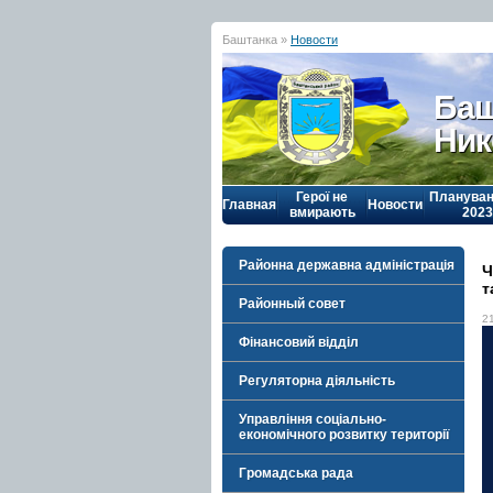
Баштанка »
Новости
Баш
Ник
Герої не
Плануван
Главная
Новости
вмирають
2023
Районна державна адміністрація
Ч
т
Районный совет
2
Фінансовий відділ
Регуляторна діяльність
Управління соціально-
економічного розвитку території
Громадська рада