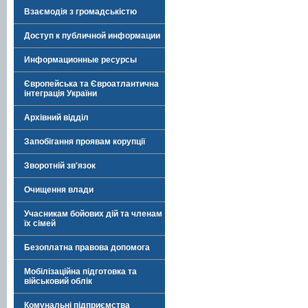
Взаємодія з громадськістю
Доступ к публичной информации
Информационные ресурсы
Європейська та Євроатлантична
інтеграція України
Архівний відділ
Запобігання проявам корупції
Зворотній зв'язок
Очищення влади
Учасникам бойових дій та членам
їх сімей
Безоплатна правова допомога
Мобілізаційна підготовка та
військовий облік
Комунальні підприємства