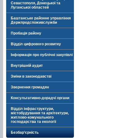
Севастополя, Донецької та
Луганської областей
Баштанське районне управління
Держпродспоживслужби
Пробація району
Відділ цифрового розвитку
Інформація про публічні закупівлі
Внутрішній аудит
Зміни в законодавстві
Звернення громадян
Консультативно-дорадчі органи
Відділ інфраструктури,
містобудування та архітектури,
житлово-комунального
господарства та екології
Безбар’єрність