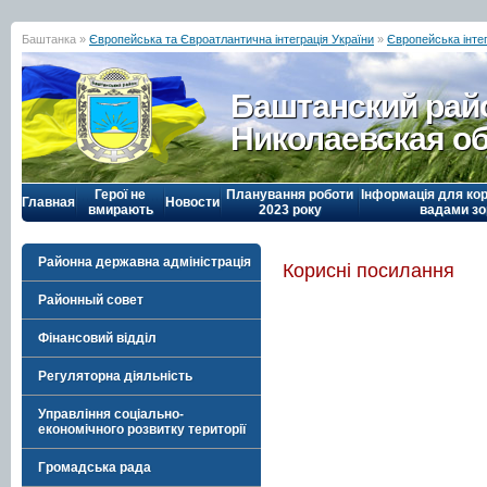
Баштанка »
Європейська та Євроатлантична інтеграція України
»
Європейська інтег
Баштанский рай
Николаевская о
Герої не
Планування роботи
Інформація для кор
Главная
Новости
вмирають
2023 року
вадами зо
Районна державна адміністрація
Корисні посилання
Районный совет
Фінансовий відділ
Регуляторна діяльність
Управління соціально-
економічного розвитку території
Громадська рада