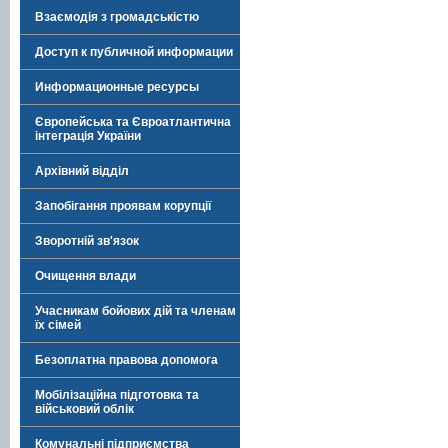
Взаємодія з громадськістю
Доступ к публичной информации
Информационные ресурсы
Європейська та Євроатлантична
інтеграція України
Архівний відділ
Запобігання проявам корупції
Зворотній зв'язок
Очищення влади
Учасникам бойових дій та членам
їх сімей
Безоплатна правова допомога
Мобілізаційна підготовка та
військовий облік
Комунальні підприємства