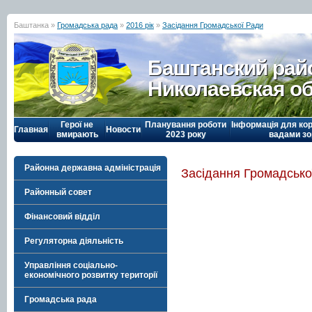
Баштанка »
Громадська рада
»
2016 рік
»
Засідання Громадської Ради
Баштанский рай
Николаевская о
Герої не
Планування роботи
Інформація для кор
Главная
Новости
вмирають
2023 року
вадами зо
Районна державна адміністрація
Засідання Громадсько
Районный совет
Фінансовий відділ
Регуляторна діяльність
Управління соціально-
економічного розвитку території
Громадська рада