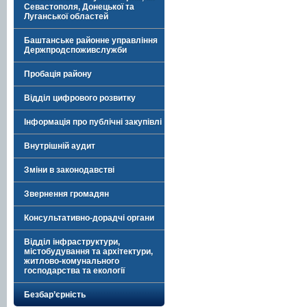
Севастополя, Донецької та
Луганської областей
Баштанське районне управління
Держпродспоживслужби
Пробація району
Відділ цифрового розвитку
Інформація про публічні закупівлі
Внутрішній аудит
Зміни в законодавстві
Звернення громадян
Консультативно-дорадчі органи
Відділ інфраструктури,
містобудування та архітектури,
житлово-комунального
господарства та екології
Безбар’єрність