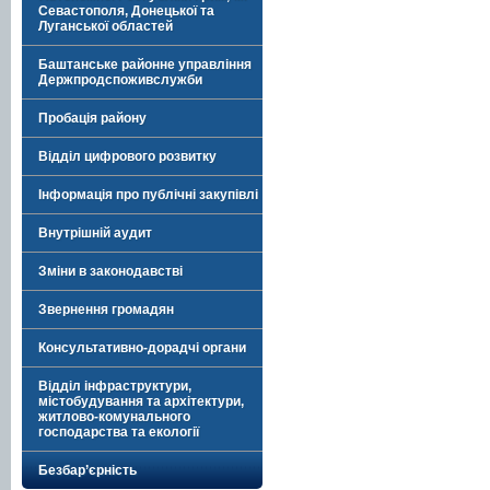
Севастополя, Донецької та
Луганської областей
Баштанське районне управління
Держпродспоживслужби
Пробація району
Відділ цифрового розвитку
Інформація про публічні закупівлі
Внутрішній аудит
Зміни в законодавстві
Звернення громадян
Консультативно-дорадчі органи
Відділ інфраструктури,
містобудування та архітектури,
житлово-комунального
господарства та екології
Безбар’єрність