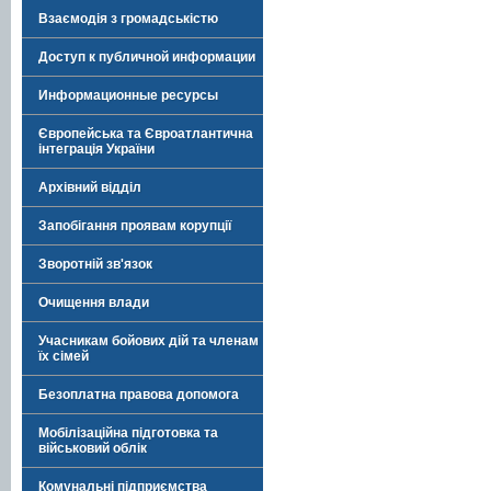
Взаємодія з громадськістю
Доступ к публичной информации
Информационные ресурсы
Європейська та Євроатлантична
інтеграція України
Архівний відділ
Запобігання проявам корупції
Зворотній зв'язок
Очищення влади
Учасникам бойових дій та членам
їх сімей
Безоплатна правова допомога
Мобілізаційна підготовка та
військовий облік
Комунальні підприємства