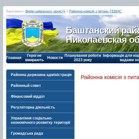
Баштанка »
Відділ цивільного захисту
»
Районна комісія з питань ТЕБіНС
Баштанский рай
Николаевская о
Герої не
Планування роботи
Інформація для кор
Главная
Новости
вмирають
2023 року
вадами зо
Районна державна адміністрація
Районна комісія з пи
Районный совет
Фінансовий відділ
Регуляторна діяльність
Управління соціально-
економічного розвитку території
Громадська рада