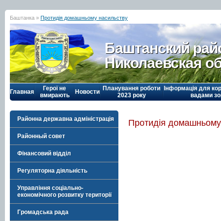
Баштанка »
Протидія домашньому насильству
Баштанский рай
Николаевская о
Герої не
Планування роботи
Інформація для кор
Главная
Новости
вмирають
2023 року
вадами зо
Районна державна адміністрація
Протидія домашньому
Районный совет
Фінансовий відділ
Регуляторна діяльність
Управління соціально-
економічного розвитку території
Громадська рада