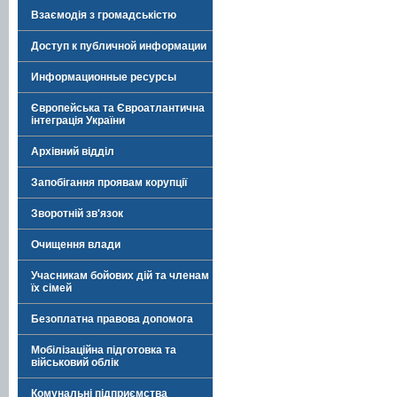
Взаємодія з громадськістю
Доступ к публичной информации
Информационные ресурсы
Європейська та Євроатлантична
інтеграція України
Архівний відділ
Запобігання проявам корупції
Зворотній зв'язок
Очищення влади
Учасникам бойових дій та членам
їх сімей
Безоплатна правова допомога
Мобілізаційна підготовка та
військовий облік
Комунальні підприємства