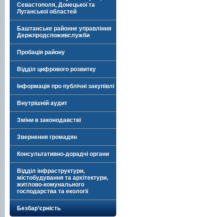
Севастополя, Донецької та
Луганської областей
Баштанське районне управління
Держпродспоживслужби
Пробація району
Відділ цифрового розвитку
Інформація про публічні закупівлі
Внутрішній аудит
Зміни в законодавстві
Звернення громадян
Консультативно-дорадчі органи
Відділ інфраструктури,
містобудування та архітектури,
житлово-комунального
господарства та екології
Безбар’єрність