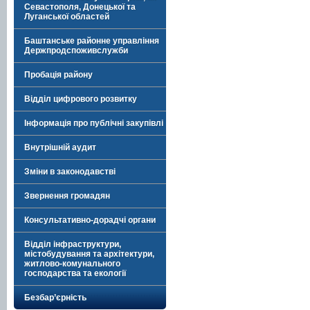
Севастополя, Донецької та
Луганської областей
Баштанське районне управління
Держпродспоживслужби
Пробація району
Відділ цифрового розвитку
Інформація про публічні закупівлі
Внутрішній аудит
Зміни в законодавстві
Звернення громадян
Консультативно-дорадчі органи
Відділ інфраструктури,
містобудування та архітектури,
житлово-комунального
господарства та екології
Безбар’єрність