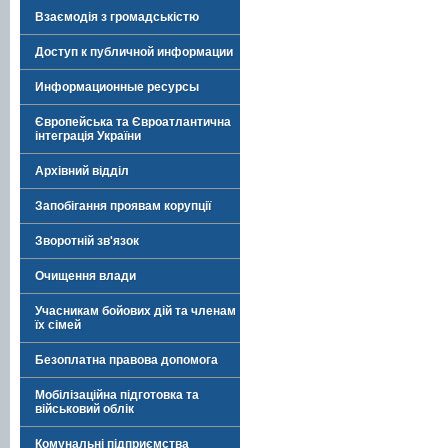
Взаємодія з громадськістю
Доступ к публичной информации
Информационные ресурсы
Європейська та Євроатлантична
інтеграція України
Архівний відділ
Запобігання проявам корупції
Зворотній зв'язок
Очищення влади
Учасникам бойових дій та членам
їх сімей
Безоплатна правова допомога
Мобілізаційна підготовка та
військовий облік
Комунальні підприємства