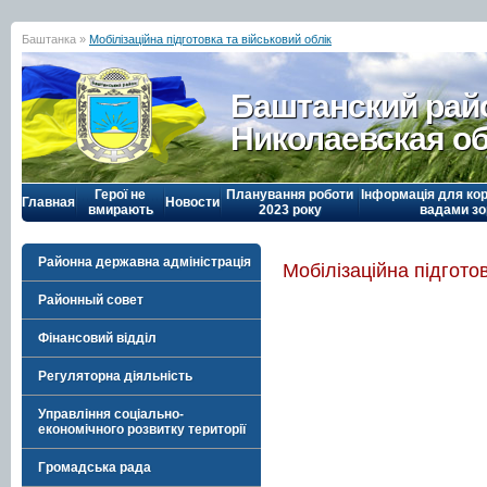
Баштанка »
Мобілізаційна підготовка та військовий облік
Баштанский рай
Николаевская о
Герої не
Планування роботи
Інформація для кор
Главная
Новости
вмирають
2023 року
вадами зо
Районна державна адміністрація
Мобілізаційна підготов
Районный совет
Фінансовий відділ
Регуляторна діяльність
Управління соціально-
економічного розвитку території
Громадська рада