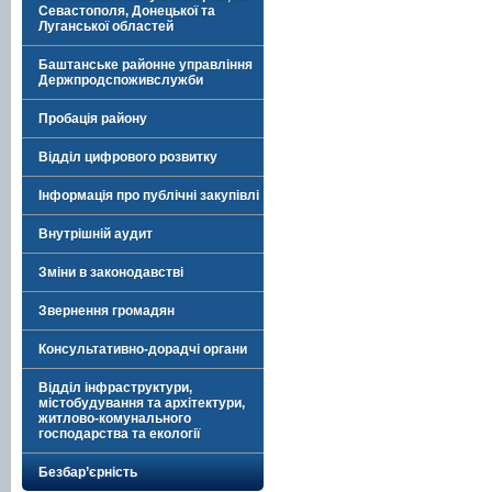
Севастополя, Донецької та
Луганської областей
Баштанське районне управління
Держпродспоживслужби
Пробація району
Відділ цифрового розвитку
Інформація про публічні закупівлі
Внутрішній аудит
Зміни в законодавстві
Звернення громадян
Консультативно-дорадчі органи
Відділ інфраструктури,
містобудування та архітектури,
житлово-комунального
господарства та екології
Безбар’єрність