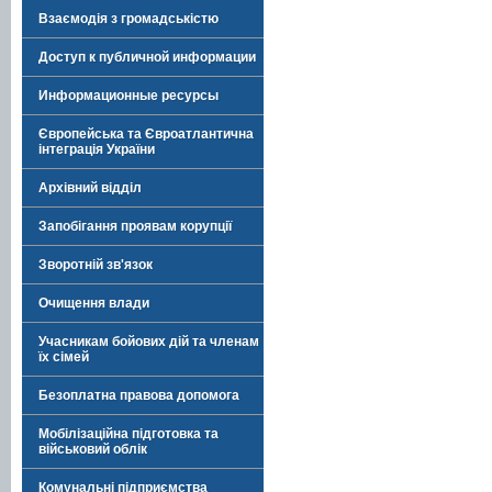
Взаємодія з громадськістю
Доступ к публичной информации
Информационные ресурсы
Європейська та Євроатлантична
інтеграція України
Архівний відділ
Запобігання проявам корупції
Зворотній зв'язок
Очищення влади
Учасникам бойових дій та членам
їх сімей
Безоплатна правова допомога
Мобілізаційна підготовка та
військовий облік
Комунальні підприємства