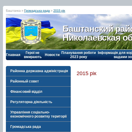
Баштанка »
Громадська рада
»
2015 рік
Баштанский рай
Николаевская о
Герої не
Планування роботи
Інформація для кор
Главная
Новости
вмирають
2023 року
вадами зо
Районна державна адміністрація
2015 рік
Районный совет
Фінансовий відділ
Регуляторна діяльність
Управління соціально-
економічного розвитку території
Громадська рада