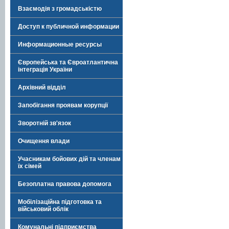
Взаємодія з громадськістю
Доступ к публичной информации
Информационные ресурсы
Європейська та Євроатлантична
інтеграція України
Архівний відділ
Запобігання проявам корупції
Зворотній зв'язок
Очищення влади
Учасникам бойових дій та членам
їх сімей
Безоплатна правова допомога
Мобілізаційна підготовка та
військовий облік
Комунальні підприємства