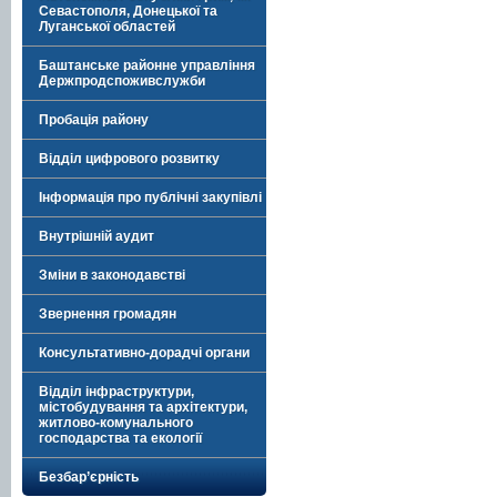
Севастополя, Донецької та
Луганської областей
Баштанське районне управління
Держпродспоживслужби
Пробація району
Відділ цифрового розвитку
Інформація про публічні закупівлі
Внутрішній аудит
Зміни в законодавстві
Звернення громадян
Консультативно-дорадчі органи
Відділ інфраструктури,
містобудування та архітектури,
житлово-комунального
господарства та екології
Безбар’єрність