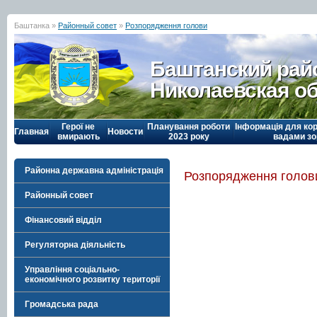
Баштанка »
Районный совет
»
Розпорядження голови
Баштанский рай
Николаевская о
Герої не
Планування роботи
Інформація для кор
Главная
Новости
вмирають
2023 року
вадами зо
Районна державна адміністрація
Розпорядження голов
Районный совет
Фінансовий відділ
Регуляторна діяльність
Управління соціально-
економічного розвитку території
Громадська рада