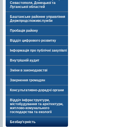
Севастополя, Донецької та
Луганської областей
Баштанське районне управління
Держпродспоживслужби
Пробація району
Відділ цифрового розвитку
Інформація про публічні закупівлі
Внутрішній аудит
Зміни в законодавстві
Звернення громадян
Консультативно-дорадчі органи
Відділ інфраструктури,
містобудування та архітектури,
житлово-комунального
господарства та екології
Безбар’єрність