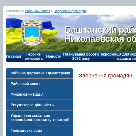
Баштанка »
Районный совет
»
Звернення громадян
Баштанский рай
Николаевская о
Герої не
Планування роботи
Інформація для кор
Главная
Новости
вмирають
2023 року
вадами зо
Районна державна адміністрація
Звернення громадян
Районный совет
Фінансовий відділ
Регуляторна діяльність
Управління соціально-
економічного розвитку території
Громадська рада