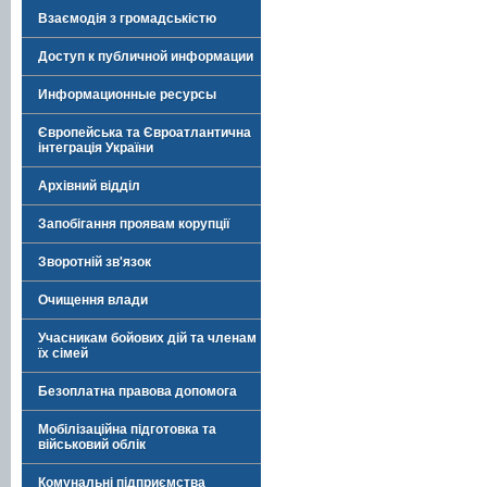
Взаємодія з громадськістю
Доступ к публичной информации
Информационные ресурсы
Європейська та Євроатлантична
інтеграція України
Архівний відділ
Запобігання проявам корупції
Зворотній зв'язок
Очищення влади
Учасникам бойових дій та членам
їх сімей
Безоплатна правова допомога
Мобілізаційна підготовка та
військовий облік
Комунальні підприємства