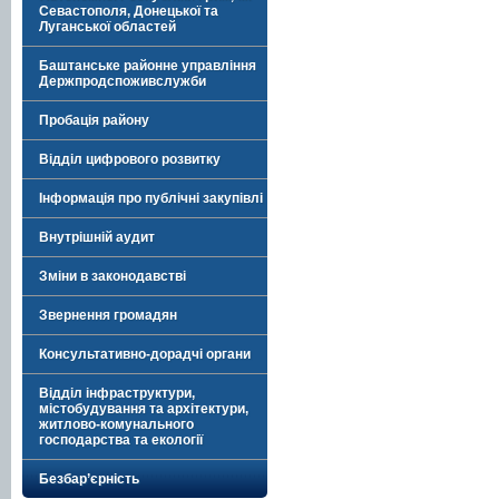
Севастополя, Донецької та
Луганської областей
Баштанське районне управління
Держпродспоживслужби
Пробація району
Відділ цифрового розвитку
Інформація про публічні закупівлі
Внутрішній аудит
Зміни в законодавстві
Звернення громадян
Консультативно-дорадчі органи
Відділ інфраструктури,
містобудування та архітектури,
житлово-комунального
господарства та екології
Безбар’єрність