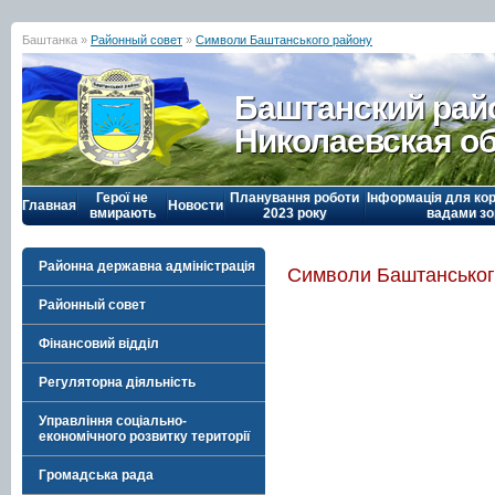
Баштанка »
Районный совет
»
Символи Баштанського району
Баштанский рай
Николаевская о
Герої не
Планування роботи
Інформація для кор
Главная
Новости
вмирають
2023 року
вадами зо
Районна державна адміністрація
Символи Баштанськог
Районный совет
Фінансовий відділ
Регуляторна діяльність
Управління соціально-
економічного розвитку території
Громадська рада