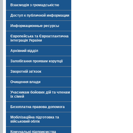
Взаємодія з громадськістю
Доступ к публичной информации
Информационные ресурсы
Європейська та Євроатлантична
інтеграція України
Архівний відділ
Запобігання проявам корупції
Зворотній зв'язок
Очищення влади
Учасникам бойових дій та членам
їх сімей
Безоплатна правова допомога
Мобілізаційна підготовка та
військовий облік
Комунальні підприємства