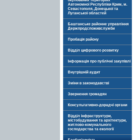
окупованих територіях
Автономної Республіки Крим, м.
Севастополя, Донецької та
Луганської областей
Баштанське районне управління
Держпродспоживслужби
Пробація району
Відділ цифрового розвитку
Інформація про публічні закупівлі
Внутрішній аудит
Зміни в законодавстві
Звернення громадян
Консультативно-дорадчі органи
Відділ інфраструктури,
містобудування та архітектури,
житлово-комунального
господарства та екології