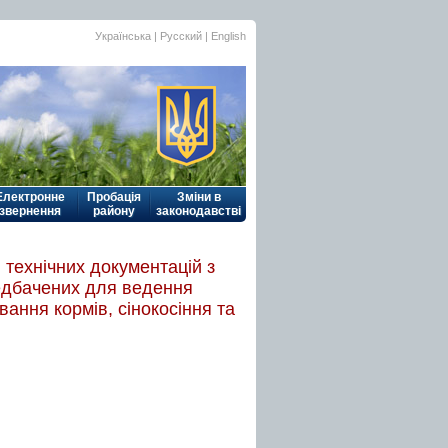
Українська
| Русский |
English
Електронне
Пробація
Зміни в
звернення
району
законодавстві
 технічних документацій з
редбачених для ведення
ання кормів, сінокосіння та