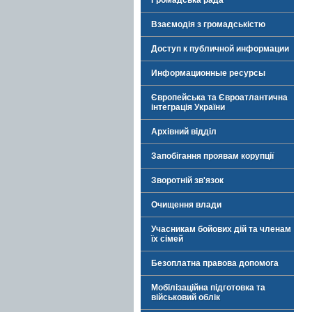
Громадська рада
Взаємодія з громадськістю
Доступ к публичной информации
Информационные ресурсы
Європейська та Євроатлантична
інтеграція України
Архівний відділ
Запобігання проявам корупції
Зворотній зв'язок
Очищення влади
Учасникам бойових дій та членам
їх сімей
Безоплатна правова допомога
Мобілізаційна підготовка та
військовий облік