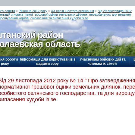
го совета
»
Рішення 2012 року
»
ХХ сесія шостого скликання
»
Від 29 листопада 2012
нтацій з нормативної грошової оцінки земельних ділянок, передбачених для ведення
рощування кормів, сінокосіння та випасання худоби із зе
танский район
олаевская область
ня роботи
Інформація для користувачів з
Учасникам бойових дій та
 року
вадами зору
членам їх сімей
Від 29 листопада 2012 року № 14 " Про затвердження
нормативної грошової оцінки земельних ділянок, пе
особистого селянського господарства, та для вирощув
випасання худоби із зе