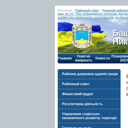
Баштанка »
Районный совет
»
Решения районно
року № 14 " Про затвердження технічних докуме
особистого селянського господарства, та для ви
Баш
Ник
Герої не
Плануван
Главная
Новости
вмирають
2023
Районна державна адміністрація
Районный совет
Фінансовий відділ
Регуляторна діяльність
Управління соціально-
економічного розвитку території