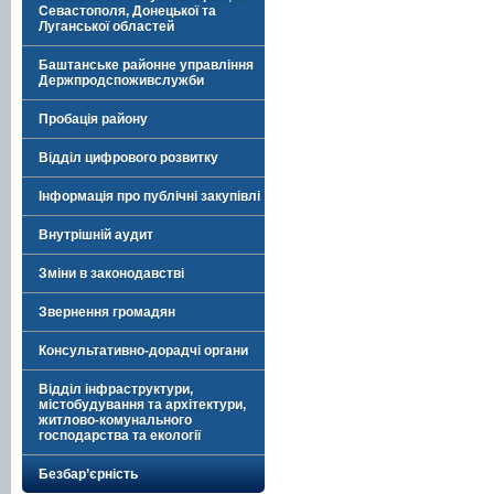
Севастополя, Донецької та
Луганської областей
Баштанське районне управління
Держпродспоживслужби
Пробація району
Відділ цифрового розвитку
Інформація про публічні закупівлі
Внутрішній аудит
Зміни в законодавстві
Звернення громадян
Консультативно-дорадчі органи
Відділ інфраструктури,
містобудування та архітектури,
житлово-комунального
господарства та екології
Безбар’єрність