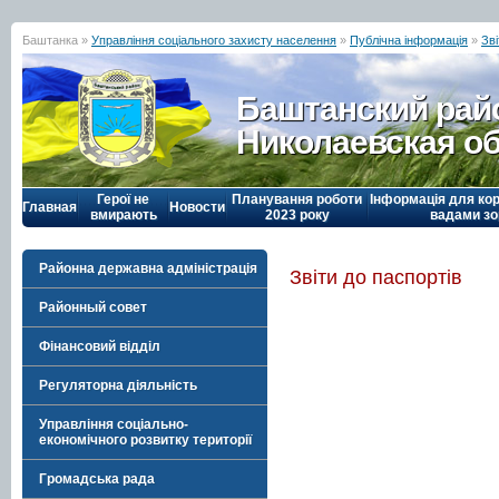
Баштанка »
Управління соціального захисту населення
»
Публічна інформація
»
Зві
Баштанский рай
Николаевская о
Герої не
Планування роботи
Інформація для кор
Главная
Новости
вмирають
2023 року
вадами зо
Районна державна адміністрація
Звіти до паспортів
Районный совет
Фінансовий відділ
Регуляторна діяльність
Управління соціально-
економічного розвитку території
Громадська рада