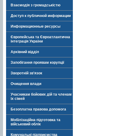
Взаємодія з громадськістю
Доступ к публичной информации
Информационные ресурсы
Європейська та Євроатлантична
інтеграція України
Архівний відділ
Запобігання проявам корупції
Зворотній зв'язок
Очищення влади
Учасникам бойових дій та членам
їх сімей
Безоплатна правова допомога
Мобілізаційна підготовка та
військовий облік
Комунальні підприємства