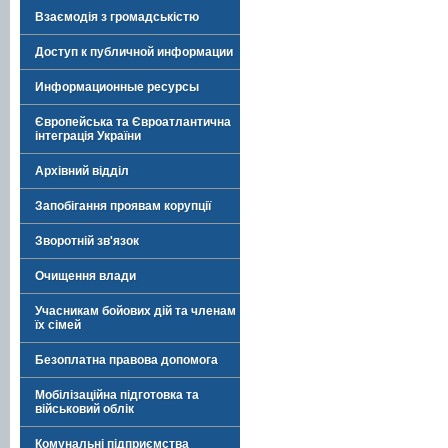
Взаємодія з громадськістю
Доступ к публичной информации
Информационные ресурсы
Європейська та Євроатлантична
інтеграція України
Архівний відділ
Запобігання проявам корупції
Зворотній зв'язок
Очищення влади
Учасникам бойових дій та членам
їх сімей
Безоплатна правова допомога
Мобілізаційна підготовка та
військовий облік
Комунальні підприємства