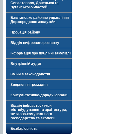
Севастополя, Донецької та
Луганської областей
Баштанське районне управління
Держпродспоживслужби
Пробація району
Відділ цифрового розвитку
Інформація про публічні закупівлі
Внутрішній аудит
Зміни в законодавстві
Звернення громадян
Консультативно-дорадчі органи
Відділ інфраструктури,
містобудування та архітектури,
житлово-комунального
господарства та екології
Безбар’єрність