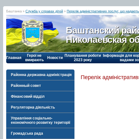
Баштанка »
Служба у справах дітей
»
Перелік адміністративних послуг, що надают
Баштанский рай
Николаевская о
Герої не
Планування роботи
Інформація для кор
Главная
Новости
вмирають
2023 року
вадами зо
Районна державна адміністрація
Перелік адміністрати
Районный совет
Фінансовий відділ
Регуляторна діяльність
Управління соціально-
економічного розвитку території
Громадська рада