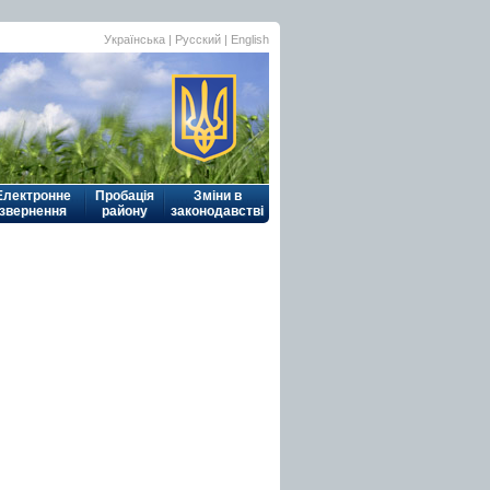
Українська
| Русский |
English
Електронне
Пробація
Зміни в
звернення
району
законодавстві