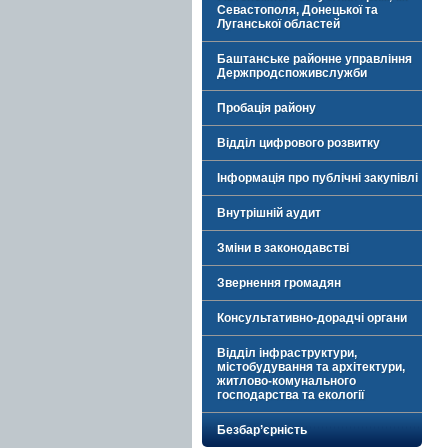
Севастополя, Донецької та
Луганської областей
Баштанське районне управління
Держпродспоживслужби
Пробація району
Відділ цифрового розвитку
Інформація про публічні закупівлі
Внутрішній аудит
Зміни в законодавстві
Звернення громадян
Консультативно-дорадчі органи
Відділ інфраструктури,
містобудування та архітектури,
житлово-комунального
господарства та екології
Безбар’єрність