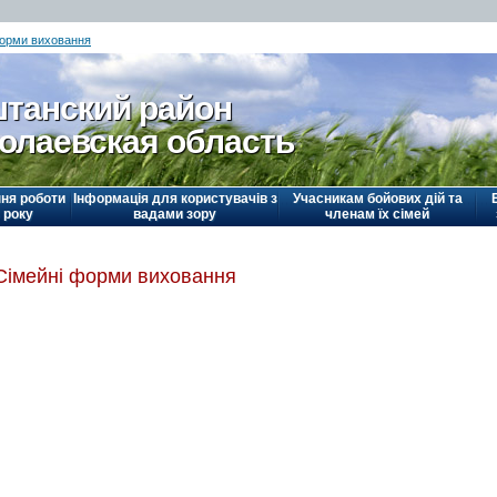
форми виховання
танский район
олаевская область
ня роботи
Інформація для користувачів з
Учасникам бойових дій та
 року
вадами зору
членам їх сімей
Сімейні форми виховання