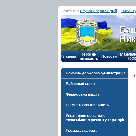
Баштанка »
Служба у справах дітей
»
Сімейні 
Баш
Ник
Герої не
Плануван
Главная
Новости
вмирають
2023
Районна державна адміністрація
Районный совет
Фінансовий відділ
Регуляторна діяльність
Управління соціально-
економічного розвитку території
Громадська рада