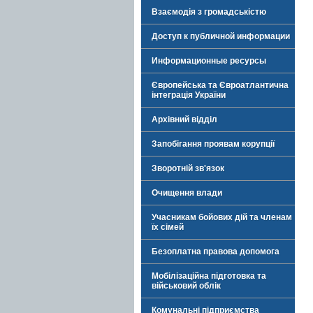
Взаємодія з громадськістю
Доступ к публичной информации
Информационные ресурсы
Європейська та Євроатлантична
інтеграція України
Архівний відділ
Запобігання проявам корупції
Зворотній зв'язок
Очищення влади
Учасникам бойових дій та членам
їх сімей
Безоплатна правова допомога
Мобілізаційна підготовка та
військовий облік
Комунальні підприємства