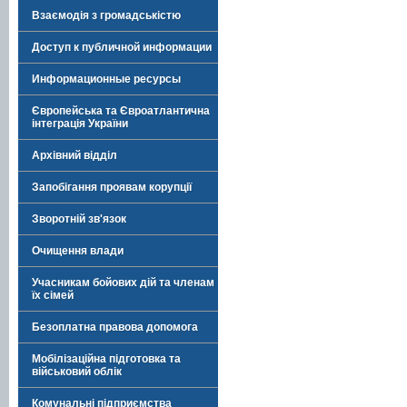
Взаємодія з громадськістю
Доступ к публичной информации
Информационные ресурсы
Європейська та Євроатлантична
інтеграція України
Архівний відділ
Запобігання проявам корупції
Зворотній зв'язок
Очищення влади
Учасникам бойових дій та членам
їх сімей
Безоплатна правова допомога
Мобілізаційна підготовка та
військовий облік
Комунальні підприємства