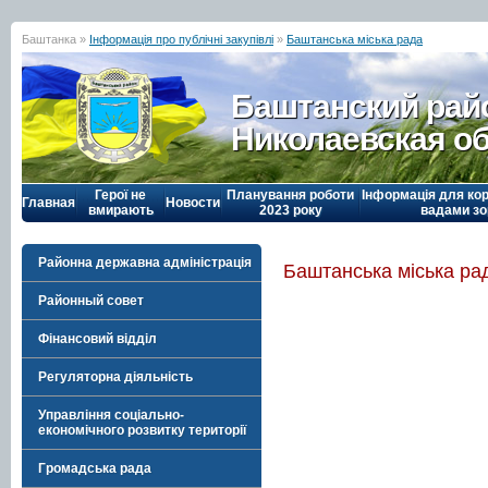
Баштанка »
Інформація про публічні закупівлі
»
Баштанська міська рада
Баштанский рай
Николаевская о
Герої не
Планування роботи
Інформація для кор
Главная
Новости
вмирають
2023 року
вадами зо
Районна державна адміністрація
Баштанська міська ра
Районный совет
Фінансовий відділ
Регуляторна діяльність
Управління соціально-
економічного розвитку території
Громадська рада