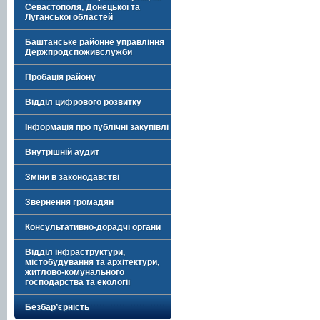
Севастополя, Донецької та
Луганської областей
Баштанське районне управління
Держпродспоживслужби
Пробація району
Відділ цифрового розвитку
Інформація про публічні закупівлі
Внутрішній аудит
Зміни в законодавстві
Звернення громадян
Консультативно-дорадчі органи
Відділ інфраструктури,
містобудування та архітектури,
житлово-комунального
господарства та екології
Безбар’єрність