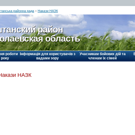
танська районна рада
»
Накази НАЗК
танский район
олаевская область
ня роботи
Інформація для користувачів з
Учасникам бойових дій та
 року
вадами зору
членам їх сімей
Накази НАЗК