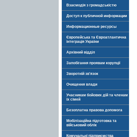
Взаємодія з громадськістю
Доступ к публичной информации
Информационные ресурсы
Європейська та Євроатлантична
інтеграція України
Архівний відділ
Запобігання проявам корупції
Зворотній зв'язок
Очищення влади
Учасникам бойових дій та членам
їх сімей
Безоплатна правова допомога
Мобілізаційна підготовка та
військовий облік
Комунальні підприємства