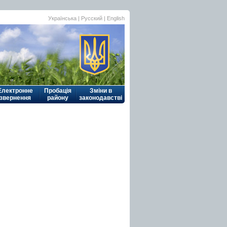
Українська
| Русский |
English
Електронне
Пробація
Зміни в
звернення
району
законодавстві