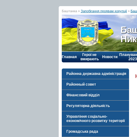
Баштанка »
Запобігання проявам корупції
»
Баш
Баш
Ник
Герої не
Плануван
Главная
Новости
вмирають
2023
Районна державна адміністрація
Районный совет
Фінансовий відділ
Регуляторна діяльність
Управління соціально-
економічного розвитку території
Громадська рада