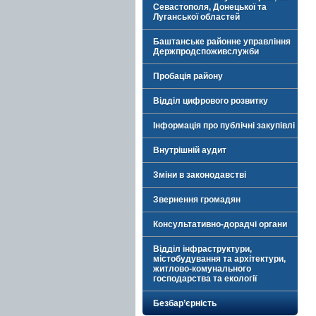
Севастополя, Донецької та
Луганської областей
Баштанське районне управління
Держпродспоживслужби
Пробація району
Відділ цифрового розвитку
Інформація про публічні закупівлі
Внутрішній аудит
Зміни в законодавстві
Звернення громадян
Консультативно-дорадчі органи
Відділ інфраструктури,
містобудування та архітектури,
житлово-комунального
господарства та екології
Безбар’єрність