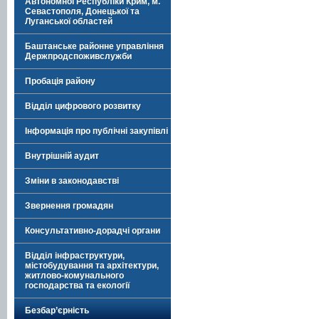
Автономної Республіки Крим, м.
Севастополя, Донецької та
Луганської областей
Баштанське районне управління
Держпродспоживслужби
Пробація району
Відділ цифрового розвитку
Інформація про публічні закупівлі
Внутрішній аудит
Зміни в законодавстві
Звернення громадян
Консультативно-дорадчі органи
Відділ інфраструктури,
містобудування та архітектури,
житлово-комунального
господарства та екології
Безбар’єрність