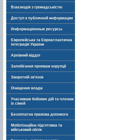
Взаємодія з громадськістю
Доступ к публичной информации
Информационные ресурсы
Європейська та Євроатлантична
інтеграція України
Архівний відділ
Запобігання проявам корупції
Зворотній зв'язок
Очищення влади
Учасникам бойових дій та членам
їх сімей
Безоплатна правова допомога
Мобілізаційна підготовка та
військовий облік