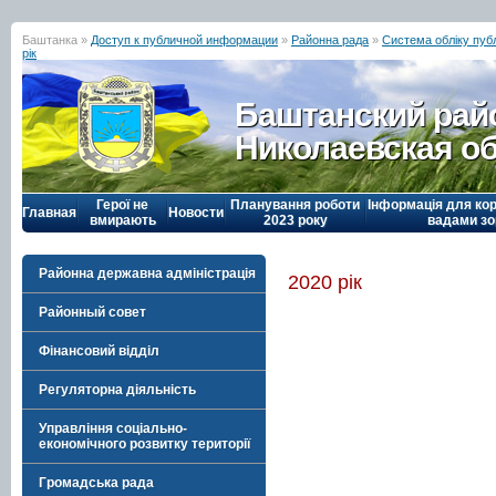
Баштанка »
Доступ к публичной информации
»
Районна рада
»
Система обліку публ
рік
Баштанский рай
Николаевская о
Герої не
Планування роботи
Інформація для кор
Главная
Новости
вмирають
2023 року
вадами зо
Районна державна адміністрація
2020 рік
Районный совет
Фінансовий відділ
Регуляторна діяльність
Управління соціально-
економічного розвитку території
Громадська рада