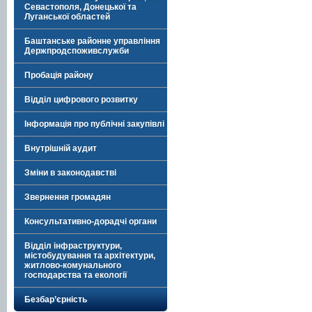
Севастополя, Донецької та
Луганської областей
Баштанське районне управління
Держпродспоживслужби
Пробація району
Відділ цифрового розвитку
Інформація про публічні закупівлі
Внутрішній аудит
Зміни в законодавстві
Звернення громадян
Консультативно-дорадчі органи
Відділ інфраструктури,
містобудування та архітектури,
житлово-комунального
господарства та екології
Безбар’єрність