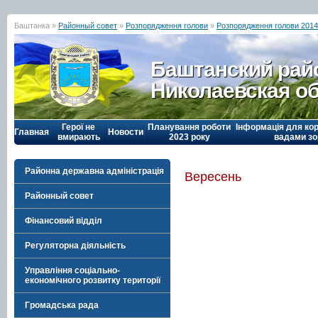
Баштанка »
Районный совет
»
Розпорядження голови
»
Розпорядження голови 2014
Баштанский рай
Николаевская о
Герої не
Планування роботи
Інформація для кор
Главная
Новости
вмирають
2023 року
вадами зо
Районна державна адміністрація
Вересень
Районный совет
Фінансовий відділ
Регуляторна діяльність
Управління соціально-
економічного розвитку території
Громадська рада