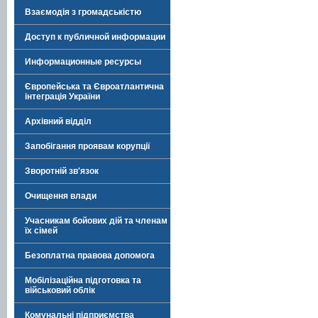
Взаємодія з громадськістю
Доступ к публичной информации
Информационные ресурсы
Європейська та Євроатлантична
інтеграція України
Архівний відділ
Запобігання проявам корупції
Зворотній зв'язок
Очищення влади
Учасникам бойових дій та членам
їх сімей
Безоплатна правова допомога
Мобілізаційна підготовка та
військовий облік
Комунальні підприємства