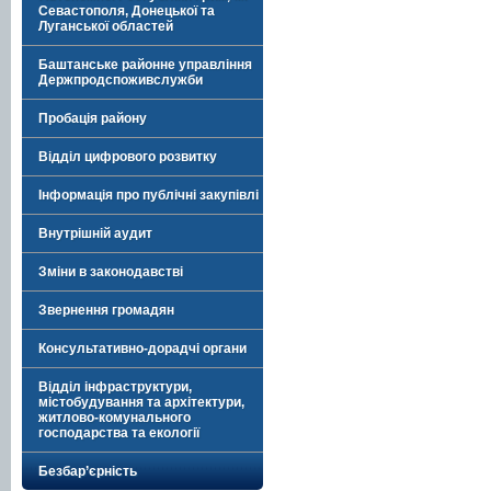
Севастополя, Донецької та
Луганської областей
Баштанське районне управління
Держпродспоживслужби
Пробація району
Відділ цифрового розвитку
Інформація про публічні закупівлі
Внутрішній аудит
Зміни в законодавстві
Звернення громадян
Консультативно-дорадчі органи
Відділ інфраструктури,
містобудування та архітектури,
житлово-комунального
господарства та екології
Безбар’єрність