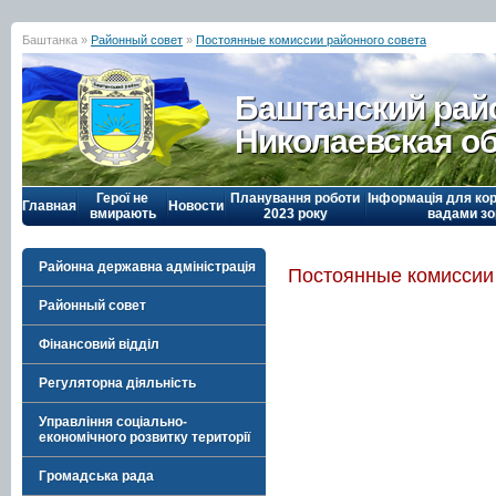
Баштанка »
Районный совет
»
Постоянные комиссии районного совета
Баштанский рай
Николаевская о
Герої не
Планування роботи
Інформація для кор
Главная
Новости
вмирають
2023 року
вадами зо
Районна державна адміністрація
Постоянные комиссии
Районный совет
Фінансовий відділ
Регуляторна діяльність
Управління соціально-
економічного розвитку території
Громадська рада