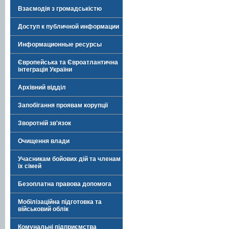
Взаємодія з громадськістю
Доступ к публичной информации
Информационные ресурсы
Європейська та Євроатлантична
інтеграція України
Архівний відділ
Запобігання проявам корупції
Зворотній зв'язок
Очищення влади
Учасникам бойових дій та членам
їх сімей
Безоплатна правова допомога
Мобілізаційна підготовка та
військовий облік
Комунальні підприємства