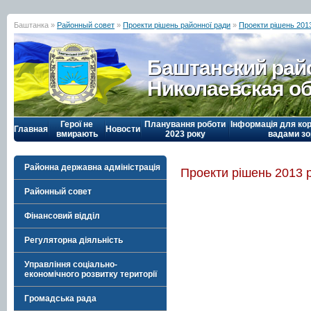
Баштанка »
Районный совет
»
Проекти рішень районної ради
»
Проекти рішень 201
Баштанский рай
Николаевская о
Герої не
Планування роботи
Інформація для кор
Главная
Новости
вмирають
2023 року
вадами зо
Районна державна адміністрація
Проекти рішень 2013 
Районный совет
Фінансовий відділ
Регуляторна діяльність
Управління соціально-
економічного розвитку території
Громадська рада