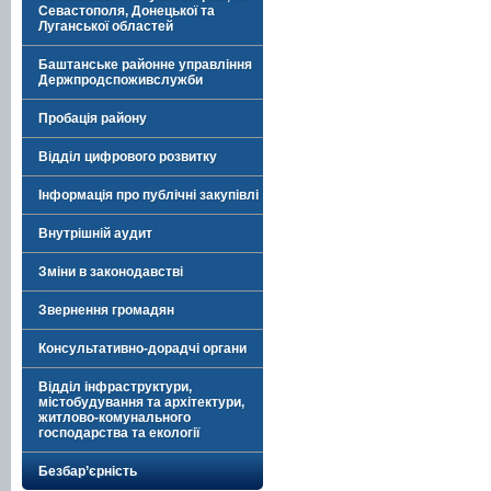
Севастополя, Донецької та
Луганської областей
Баштанське районне управління
Держпродспоживслужби
Пробація району
Відділ цифрового розвитку
Інформація про публічні закупівлі
Внутрішній аудит
Зміни в законодавстві
Звернення громадян
Консультативно-дорадчі органи
Відділ інфраструктури,
містобудування та архітектури,
житлово-комунального
господарства та екології
Безбар’єрність