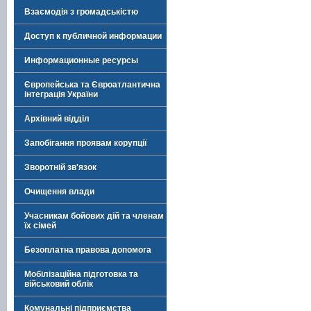
Взаємодія з громадськістю
Доступ к публичной информации
Информационные ресурсы
Європейська та Євроатлантична
інтеграція України
Архівний відділ
Запобігання проявам корупції
Зворотній зв'язок
Очищення влади
Учасникам бойових дій та членам
їх сімей
Безоплатна правова допомога
Мобілізаційна підготовка та
військовий облік
Комунальні підприємства