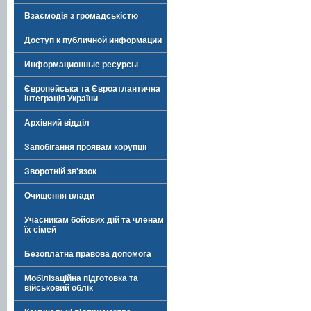
Взаємодія з громадськістю
Доступ к публичной информации
Информационные ресурсы
Європейська та Євроатлантична
інтеграція України
Архівний відділ
Запобігання проявам корупції
Зворотній зв'язок
Очищення влади
Учасникам бойових дій та членам
їх сімей
Безоплатна правова допомога
Мобілізаційна підготовка та
військовий облік