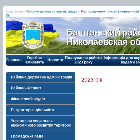
Баштанка »
Районна державна адміністрація
»
Розпорядження голови (начальника) р
рік
Баштанский рай
Николаевская о
Герої не
Планування роботи
Інформація для кор
Главная
Новости
вмирають
2023 року
вадами зо
Районна державна адміністрація
2023 рік
Районный совет
Фінансовий відділ
Регуляторна діяльність
Управління соціально-
економічного розвитку території
Громадська рада