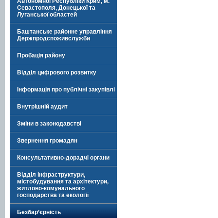
Автономної Республіки Крим, м.
Севастополя, Донецької та
Луганської областей
Баштанське районне управління
Держпродспоживслужби
Пробація району
Відділ цифрового розвитку
Інформація про публічні закупівлі
Внутрішній аудит
Зміни в законодавстві
Звернення громадян
Консультативно-дорадчі органи
Відділ інфраструктури,
містобудування та архітектури,
житлово-комунального
господарства та екології
Безбар’єрність