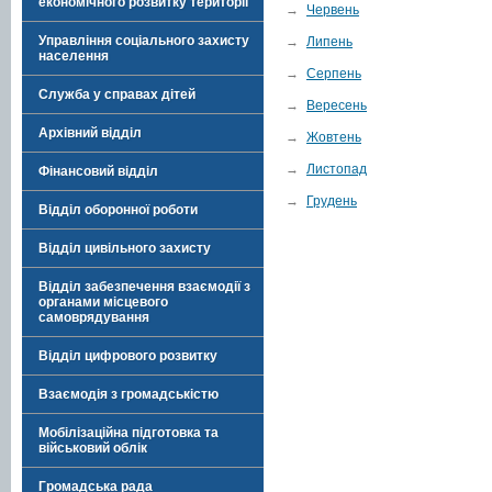
економічного розвитку території
→
Червень
Управління соціального захисту
→
Липень
населення
→
Серпень
Служба у справах дітей
→
Вересень
Архівний відділ
→
Жовтень
→
Листопад
Фінансовий відділ
→
Грудень
Відділ оборонної роботи
Відділ цивільного захисту
Відділ забезпечення взаємодії з
органами місцевого
самоврядування
Відділ цифрового розвитку
Взаємодія з громадськістю
Мобілізаційна підготовка та
військовий облік
Громадська рада