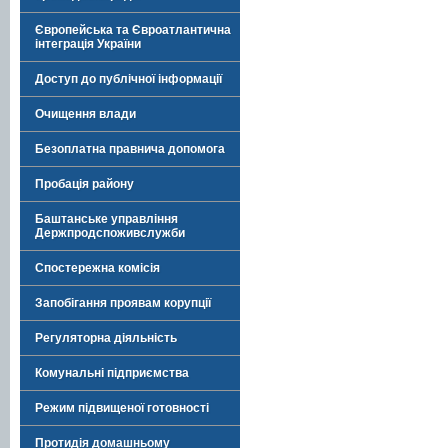
Європейська та Євроатлантична
інтеграція України
Доступ до публічної інформації
Очищення влади
Безоплатна правнича допомога
Пробація району
Баштанське управління
Держпродспоживслужби
Спостережна комісія
Запобігання проявам корупції
Регуляторна діяльність
Комунальні підприємства
Режим підвищеної готовності
Протидія домашньому