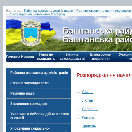
Баштанка »
Районна державна адміністрація
»
Розпорядження голови (начальника) р
»
Розпорядження начальника 2023 року
Баштанська рай
Баштанська рай
Герої не
Зміни в
Електронне
Учасни
Головна
Новини
вмирають
законодавстві
звернення
чл
Районна державна адміністрація
Розпорядження начал
Зміни в законодавстві
→
Січень
Районна рада
→
Лютий
Звернення громадян
→
Березень
Учасникам бойових дій та членам
→
Квітень
їх сімей
→
Травень
Управління соціально-