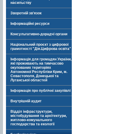
насильству
Зворотній зв'язок
Інформаційні ресурси
Консультативно-дорадчі органи
Національний проєкт з цифрової
грамотності "Дія.Цифрова освіта"
Інформація для громадян України,
які проживають на тимчасово
окупованих територіях
Автономної Республіки Крим, м.
Севастополя, Донецької та
Луганської областей
Інформація про публічні закупівлі
Внутрішній аудит
Відділ інфраструктури,
містобудування та архітектури,
житлово-комунального
господарства та екології