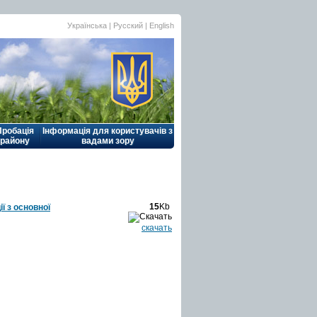
Українська |
Русский
|
English
Пробація
Інформація для користувачів з
району
вадами зору
15
Kb
ї з основної
скачать