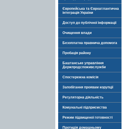
Європейська та Євроатлантична
інтеграція України
Доступ до публічної інформації
Очищення влади
Безоплатна правнича допомога
Пробація району
Баштанське управління
Держпродспоживслужби
Спостережна комісія
Запобігання проявам корупції
Регуляторна діяльність
Комунальні підприємства
Режим підвищеної готовності
Протидія домашньому