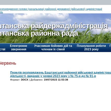
озпорядження голови (начальника) районної державної (військової) адміністрації
нь
танська райдержадміністрація
танська районна рада
Електронне
Учасникам бойових дій та
Планування роботи
стві
звернення
членам їх сімей
2023 року
Червень
Перелік розпоряджень Баштанської районної військової адміністраці
діяльності, виданих у червні 2023 року з № 75-р до № 91-р
Формат:
DOCX
| Добавлен:
19/07/2023 11:53:38