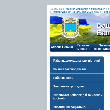
Баштанка »
Районна державна адміністрація
»
Р
»
Розпорядження начальника 2023 року
»
Черве
Баш
Баш
Герої не
Зміни в
Головна
Новини
вмирають
законодав
Районна державна адміністрація
Зміни в законодавстві
Районна рада
Звернення громадян
Учасникам бойових дій та членам
їх сімей
Управління соціально-