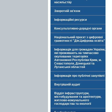
насильству
Зворотній зв'язок
Інформаційні ресурси
Консультативно-дорадчі органи
Національний проєкт з цифрової
грамотності "Дія.Цифрова освіта"
Інформація для громадян України,
які проживають на тимчасово
окупованих територіях
Автономної Республіки Крим, м.
Севастополя, Донецької та
Луганської областей
Інформація про публічні закупівлі
Внутрішній аудит
Відділ інфраструктури,
містобудування та архітектури,
житлово-комунального
господарства та екології