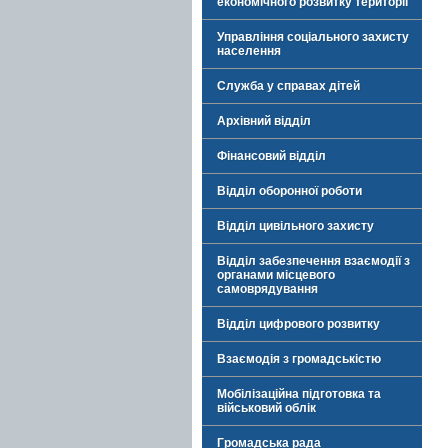
економічного розвитку території
Управління соціального захисту
населення
Служба у справах дітей
Архівний відділ
Фінансовий відділ
Відділ оборонної роботи
Відділ цивільного захисту
Відділ забезпечення взаємодії з
органами місцевого
самоврядування
Відділ цифрового розвитку
Взаємодія з громадськістю
Мобілізаційна підготовка та
військовий облік
Громадська рада